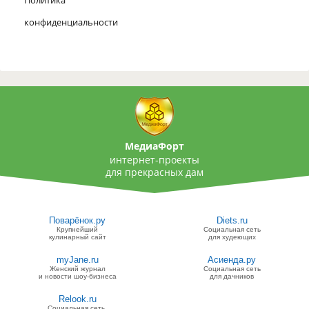
конфиденциальности
МедиаФорт
интернет-проекты
для прекрасных дам
Поварёнок.ру
Diets.ru
Крупнейший
Социальная сеть
кулинарный сайт
для худеющих
myJane.ru
Асиенда.ру
Женский журнал
Социальная сеть
и новости шоу-бизнеса
для дачников
Relook.ru
Социальная сеть,