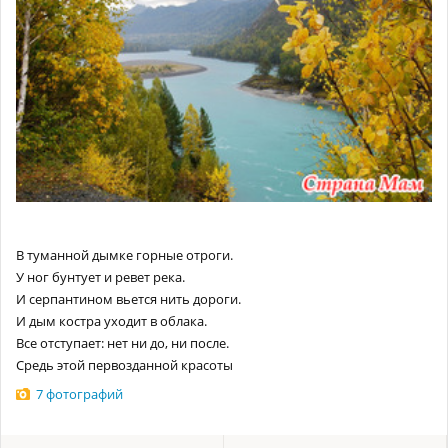
В туманной дымке горные отроги.
У ног бунтует и ревет река.
И серпантином вьется нить дороги.
И дым костра уходит в облака.
Все отступает: нет ни до, ни после.
Средь этой первозданной красоты
7 фотографий