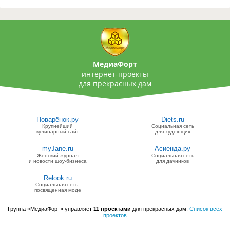
МедиаФорт
интернет-проекты
для прекрасных дам
Поварёнок.ру
Diets.ru
Крупнейший
Социальная сеть
кулинарный сайт
для худеющих
myJane.ru
Асиенда.ру
Женский журнал
Социальная сеть
и новости шоу-бизнеса
для дачников
Relook.ru
Социальная сеть,
посвященная моде
Группа «МедиаФорт» управляет
11 проектами
для прекрасных дам.
Список всех
проектов