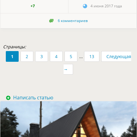
+7
4 июня 2017 года
6
комментариев
Страницы:
1
2
3
4
5
...
13
Следующая
→
Написать статью