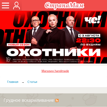
Магазин handmade
Главная
→
Статьи
Грудное вскармливание