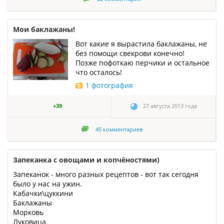
Мои баклажаны!
Вот какие я вырастила баклажаны, не
без помощи свекрови конечно!
Позже пофоткаю перчики и остальное
что осталось!
1 фотография
+39
27 августа 2013 года
45
комментариев
Запеканка с овощами и копчёностями)
Запеканок - много разных рецептов - вот так сегодня
было у нас на ужин.
Кабачки\цуккини
Баклажаны
Морковь
Луковица