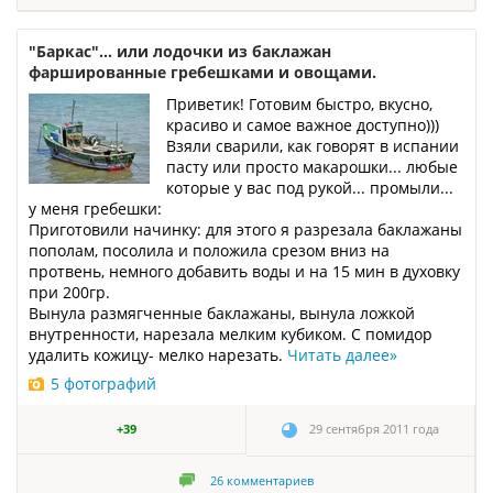
"Баркас"... или лодочки из баклажан
фаршированные гребешками и овощами.
Приветик! Готовим быстро, вкусно,
красиво и самое важное доступно)))
Взяли сварили, как говорят в испании
пасту или просто макарошки... любые
которые у вас под рукой... промыли...
у меня гребешки:
Приготовили начинку: для этого я разрезала баклажаны
пополам, посолила и положила срезом вниз на
протвень, немного добавить воды и на 15 мин в духовку
при 200гр.
Вынула размягченные баклажаны, вынула ложкой
внутренности, нарезала мелким кубиком. С помидор
удалить кожицу- мелко нарезать.
Читать далее
»
5 фотографий
+39
29 сентября 2011 года
26
комментариев