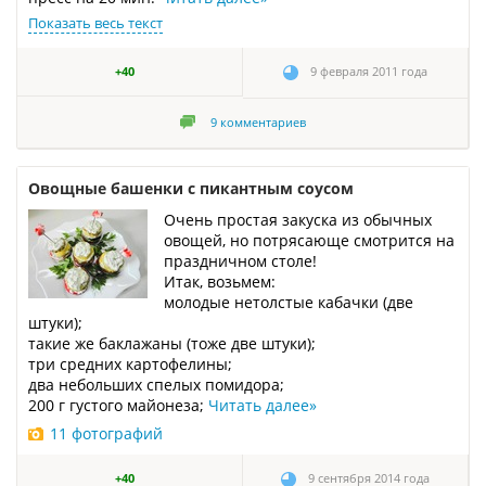
Показать весь текст
+40
9 февраля 2011 года
9
комментариев
Овощные башенки с пикантным соусом
Очень простая закуска из обычных
овощей, но потрясающе смотрится на
праздничном столе!
Итак, возьмем:
молодые нетолстые кабачки (две
штуки);
такие же баклажаны (тоже две штуки);
три средних картофелины;
два небольших спелых помидора;
200 г густого майонеза;
Читать далее
»
11 фотографий
+40
9 сентября 2014 года