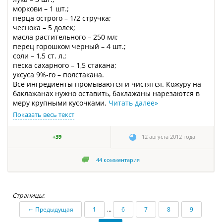
моркови – 1 шт.;
перца острого – 1/2 стручка;
чеснока – 5 долек;
масла растительного – 250 мл;
перец горошком черный – 4 шт.;
соли – 1,5 ст. л.;
песка сахарного – 1,5 стакана;
уксуса 9%-го – полстакана.
Все ингредиенты промываются и чистятся. Кожуру на
баклажанах нужно оставить, баклажаны нарезаются в
меру крупными кусочками.
Читать далее
»
Показать весь текст
+39
12 августа 2012 года
44
комментария
Страницы:
←
Предыдущая
1
...
6
7
8
9