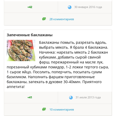
+42
30 января 2016 года
28
комментариев
Запеченные баклажаны
Баклажаны помыть, разрезать вдоль,
выбрать мякоть. Я брала 4 баклажана.
Начинка: нарезать мякоть 2 баклажан
кубиками, добавить сырой свиной
фарш, пережаренный на масле лук,
порезанный кубиками помидор, 1-2 ложки тертого сыра,
1 сырое яйцо. Посолить, поперчить, посыпать сухим
базиликом. Наполнить фаршем приготовленные
баклажаны, запекать в духовке 30-40мин. Приятного
аппетита!
+41
31 июля 2013 года
10
комментариев