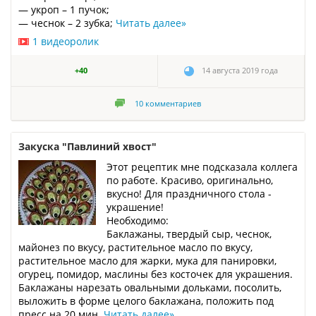
— укроп – 1 пучок;
— чеснок – 2 зубка;
Читать далее
»
1 видеоролик
+40
14 августа 2019 года
10
комментариев
Закуска "Павлиний хвост"
Этот рецептик мне подсказала коллега
по работе. Красиво, оригинально,
вкусно! Для праздничного стола -
украшение!
Необходимо:
Баклажаны, твердый сыр, чеснок,
майонез по вкусу, растительное масло по вкусу,
растительное масло для жарки, мука для панировки,
огурец, помидор, маслины без косточек для украшения.
Баклажаны нарезать овальными дольками, посолить,
выложить в форме целого баклажана, положить под
пресс на 20 мин.
Читать далее
»