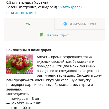
0.5 кг петрушки (корень)
Зелень (петрушка, сельдерей)
Читать далее
»
Показать весь текст
+40
25 августа 2014 года
14
комментариев
Баклажаны в помидорах
Август – время созревания таких
вкусных овощей, как баклажаны и
помидоры. Эти два моих любимых
овоща часто соединяют в рецептах в
различных вариациях. Сегодня я хочу
вам предложить очень вкусную сезонную закуску
помидоры фаршированные баклажанами, сыром и
зеленью.
Ингредиенты:
— помидоры – 8 шт.;
— баклажаны – 2 шт.;
— сыр – 100 гр.;