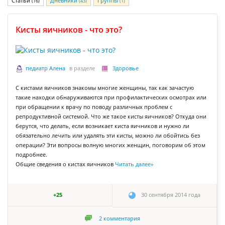
Статьи
Дневники
Группы
(16)
(43)
(1)
Кисты яичников - что это?
педиатр Алена
в разделе
Здоровье
С кистами яичников знакомы многие женщины, так как зачастую
такие находки обнаруживаются при профилактических осмотрах или
при обращении к врачу по поводу различных проблем с
репродуктивной системой. Что же такое кисты яичников? Откуда они
берутся, что делать, если возникает киста яичников и нужно ли
обязательно лечить или удалять эти кисты, можно ли обойтись без
операции? Эти вопросы волную многих женщин, поговорим об этом
подробнее.
Общие сведения о кистах яичников
Читать далее
»
+25
30 сентября 2014 года
2
комментария