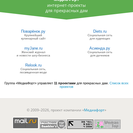
интернет-проекты
для прекрасных дам
Поварёнок.ру
Diets.ru
Крупнейший
Социальная сеть
кулинарный сайт
для худеющих
myJane.ru
Асиенда.ру
Женский журнал
Социальная сеть
и новости шоу-бизнеса
для дачников
Relook.ru
Социальная сеть,
посвященная моде
Группа «МедиаФорт» управляет
11 проектами
для прекрасных дам.
Список всех
проектов
© 2009–2026, проект компании «
Медиафорт
»