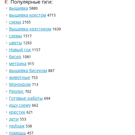
Популярные тэги:
вышивка
5880
вышивка крестом
4715
схема
2165
Вышивка крестиком
1639
схемы
1517
цветы
1293
Новый год
1157
бисер
1081
метрика
915
вышивка бисером
887
животные
753
Монохром
713
Риолис
702
Готовые работы
694
ищу схему
662
крестик
621
дети
553
пейзаж
538
помощь
457