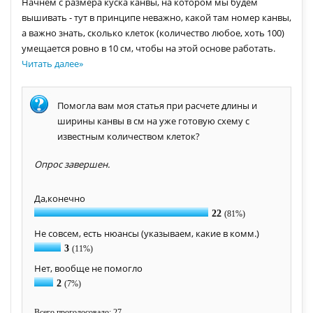
Начнем с размера куска канвы, на котором мы будем
вышивать - тут в принципе неважно, какой там номер канвы,
а важно знать, сколько клеток (количество любое, хоть 100)
умещается ровно в 10 см, чтобы на этой основе работать.
Читать далее
»
Помогла вам моя статья при расчете длины и
ширины канвы в см на уже готовую схему с
известным количеством клеток?
Опрос завершен.
Да,конечно
22
(81%)
Не совсем, есть нюансы (указываем, какие в комм.)
3
(11%)
Нет, вообще не помогло
2
(7%)
Всего проголосовало: 27