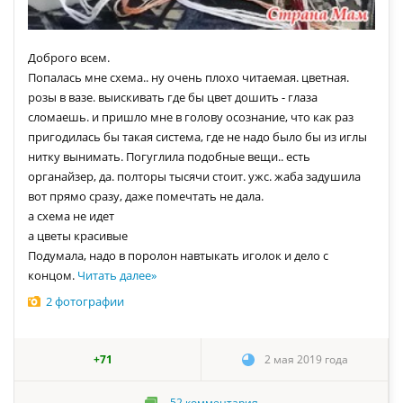
Доброго всем.
Попалась мне схема.. ну очень плохо читаемая. цветная.
розы в вазе. выискивать где бы цвет дошить - глаза
сломаешь. и пришло мне в голову осознание, что как раз
пригодилась бы такая система, где не надо было бы из иглы
нитку вынимать. Погуглила подобные вещи.. есть
органайзер, да. полторы тысячи стоит. ужс. жаба задушила
вот прямо сразу, даже помечтать не дала.
а схема не идет
а цветы красивые
Подумала, надо в поролон навтыкать иголок и дело с
концом.
Читать далее
»
2 фотографии
+71
2 мая 2019 года
52
комментария