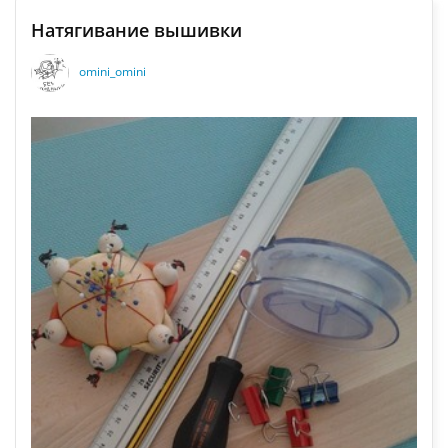
Натягивание вышивки
omini_omini