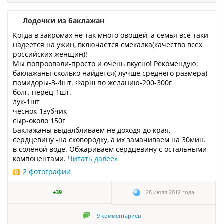
Лодочки из баклажан
Когда в закромах не так много овощей, а семья все таки
надеется на ужин, включается смекалка(качество всех
российских женщин)!
Мы попроовали-просто и очень вкусно! Рекомендую:
баклажаны-сколько найдется( лучше среднего размера)
помидоры-3-4шт. Фарш по желанию-200-300г
болг. перец-1шт.
лук-1шт
чеснок-1зубчик
сыр-около 150г
Баклажаны выдалбливаем не доходя до края,
сердцевину -на сковородку, а их замачиваем на 30мин.
в соленой воде. Обжариваем сердцевину с остальными
компонентами.
Читать далее
»
2 фотографии
+39
28 июля 2012 года
9
комментариев