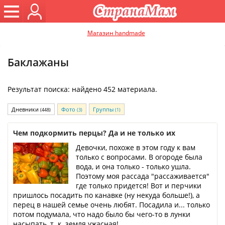
Магазин handmade
Баклажаны
Результат поиска: найдено 452 материала.
Дневники
Фото
Группы
(448)
(3)
(1)
Чем подкормить перцы? Да и не только их
Девочки, похоже в этом году к вам
только с вопросами. В огороде была
вода, и она только - только ушла.
Поэтому моя рассада "рассаживается"
где только придется! Вот и перчики
пришлось посадить по канавке (ну некуда больше!), а
перец в нашей семье очень любят. Посадила и... только
потом подумала, что надо было бы чего-то в лунки
насыпать, т. к. земля ужасная!