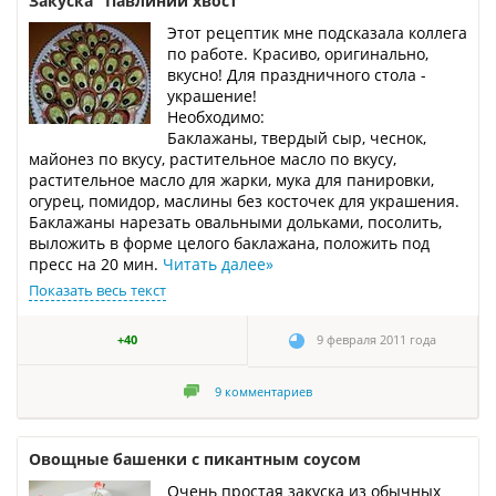
Закуска "Павлиний хвост"
Этот рецептик мне подсказала коллега
по работе. Красиво, оригинально,
вкусно! Для праздничного стола -
украшение!
Необходимо:
Баклажаны, твердый сыр, чеснок,
майонез по вкусу, растительное масло по вкусу,
растительное масло для жарки, мука для панировки,
огурец, помидор, маслины без косточек для украшения.
Баклажаны нарезать овальными дольками, посолить,
выложить в форме целого баклажана, положить под
пресс на 20 мин.
Читать далее
»
Показать весь текст
+40
9 февраля 2011 года
9
комментариев
Овощные башенки с пикантным соусом
Очень простая закуска из обычных