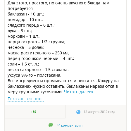
Для этого, простого, но очень вкусного блюда нам
потребуется
баклажан - 10 шт.;
помидор - 10 шт.;
сладкого перца – 6 шт.;
лука – 3 шт.;
моркови – 1 шт.;
перца острого – 1/2 стручка;
чеснока – 5 долек;
масла растительного – 250 мл;
перец горошком черный – 4 шт.;
соли – 1,5 ст. л.;
песка сахарного – 1,5 стакана;
уксуса 9%-го – полстакана.
Все ингредиенты промываются и чистятся. Кожуру на
баклажанах нужно оставить, баклажаны нарезаются в
меру крупными кусочками.
Читать далее
»
Показать весь текст
+39
12 августа 2012 года
44
комментария