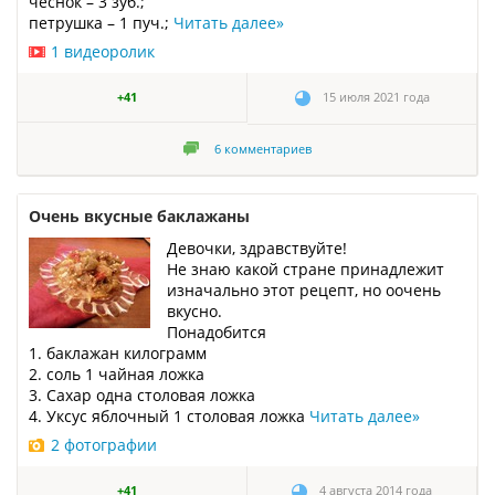
чеснок – 3 зуб.;
петрушка – 1 пуч.;
Читать далее
»
1 видеоролик
+41
15 июля 2021 года
6
комментариев
Очень вкусные баклажаны
Девочки, здравствуйте!
Не знаю какой стране принадлежит
изначально этот рецепт, но оочень
вкусно.
Понадобится
1. баклажан килограмм
2. соль 1 чайная ложка
3. Сахар одна столовая ложка
4. Уксус яблочный 1 столовая ложка
Читать далее
»
2 фотографии
+41
4 августа 2014 года