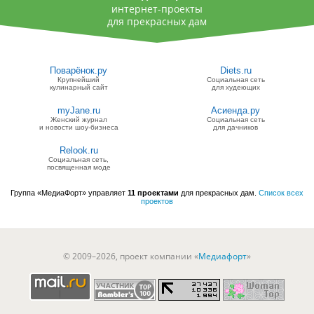
интернет-проекты
для прекрасных дам
Поварёнок.ру
Diets.ru
Крупнейший
Социальная сеть
кулинарный сайт
для худеющих
myJane.ru
Асиенда.ру
Женский журнал
Социальная сеть
и новости шоу-бизнеса
для дачников
Relook.ru
Социальная сеть,
посвященная моде
Группа «МедиаФорт» управляет
11 проектами
для прекрасных дам.
Список всех
проектов
© 2009–2026, проект компании «
Медиафорт
»