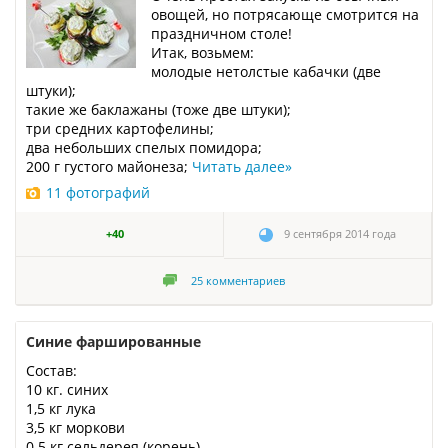
овощей, но потрясающе смотрится на
праздничном столе!
Итак, возьмем:
молодые нетолстые кабачки (две
штуки);
такие же баклажаны (тоже две штуки);
три средних картофелины;
два небольших спелых помидора;
200 г густого майонеза;
Читать далее
»
11 фотографий
+40
9 сентября 2014 года
25
комментариев
Синие фаршированные
Состав:
10 кг. синих
1,5 кг лука
3,5 кг моркови
0.5 кг сельдерея (корень)