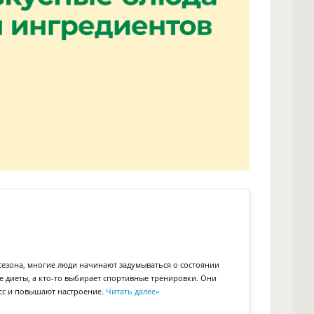
сезона, многие люди начинают задумываться о состоянии
е диеты, а кто-то выбирает спортивные тренировки. Они
есс и повышают настроение.
Читать далее
»