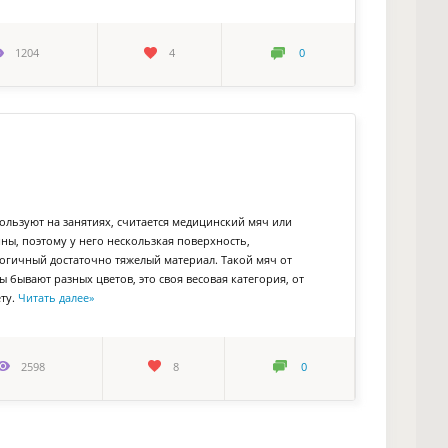
1204
4
0
льзуют на занятиях, считается медицинский мяч или
ны, поэтому у него нескользкая поверхность,
логичный достаточно тяжелый материал. Такой мяч от
ы бывают разных цветов, это своя весовая категория, от
ету.
Читать далее
»
2598
8
0