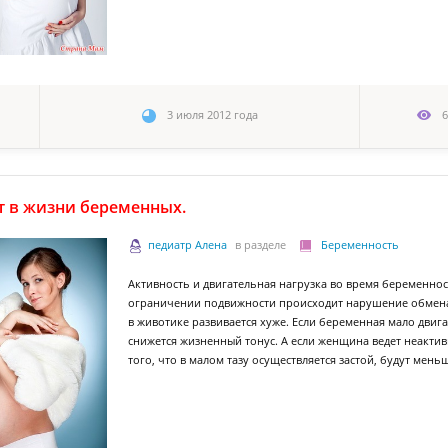
3 июля 2012 года
6
т в жизни беременных.
педиатр Алена
в разделе
Беременность
Активность и двигательная нагрузка во время беременнос
ограничении подвижности происходит нарушение обмена 
в животике развивается хуже. Если беременная мало двига
снижется жизненный тонус. А если женщина ведет неактив
того, что в малом тазу осуществляется застой, будут мень