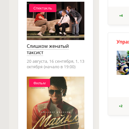
Спектакль
+4
Упра
Слишком женатый
таксист
20 августа, 16 сентября, 1, 13
октября (начало в 19:00)
Фильм
+2