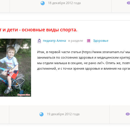
18 декабря 2012 года
 и дети - основные виды спорта.
педиатр Алена
в разделе
Здоровье
Итак, в первой части статьи (https://www.stranamam.ru/ м
заниматься по состоянию здоровья и медицинским критери
мы отдали малыша в секцию, не рано ли?». Опять же, повт
достижений, и с точки зрения здоровья и влияния на орг
19 декабря 2012 года