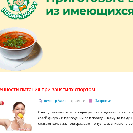
енности питания при занятиях спортом
педиатр Алена
в разделе
Здоровье
С наступлением теплого периода и в ожидании пляжного 
своей фигуры и приведении ее в порядок. Кому-то по душ
сжигают калории, поддерживают тонус тела, снимают стр