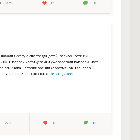
3875
12
10
ы начали беседу о спорте для детей, возможности им
ям. В первой части девочки уже задавали вопросы, «вот
орюсь снова – с точки зрения спортсменов, тренеров и
анизм сроки сильно рознятся.
Читать далее
»
12720
16
18