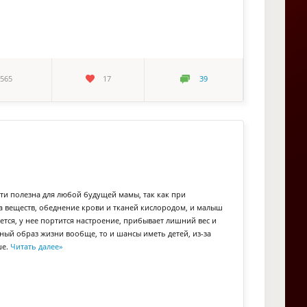
565
17
39
ти полезна для любой будущей мамы, так как при
веществ, обеднение крови и тканей кислородом, и малыш
ется, у нее портится настроение, прибывает лишний вес и
ный образ жизни вообще, то и шансы иметь детей, из-за
ше.
Читать далее
»