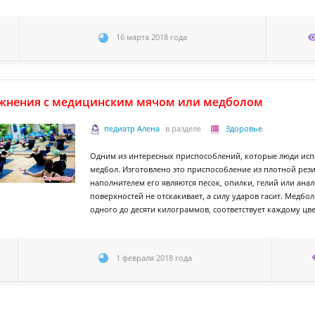
16 марта 2018 года
жнения с медицинским мячом или медболом
педиатр Алена
в разделе
Здоровье
Одним из интересных приспособлений, которые люди испо
медбол. Изготовлено это приспособление из плотной рези
наполнителем его являются песок, опилки, гелий или ана
поверхностей не отскакивает, а силу ударов гасит. Медбол
одного до десяти килограммов, соответствует каждому цв
1 февраля 2018 года