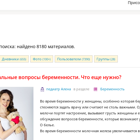
Присо
 поиска: найдено 8180 материалов.
Дневники
Фото
Пользователи
Группы
(655)
(100+)
(7390)
(28)
альные вопросы беременности. Что еще нужно?
педиатр Алена
в разделе
Беременность
Во время беременности у женщины, особенно которая бе
стесняются задать врачу или считают не столь важными. 
мелочи портят настроение, вызывают грусть женщины и 
обсуждение вопросов беременности, которые возникают 
О белье.
Во время беременности молочная железа увеличивается в 