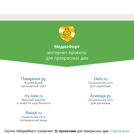
МедиаФорт
интернет-проекты
для прекрасных дам
Поварёнок.ру
Diets.ru
Крупнейший
Социальная сеть
кулинарный сайт
для худеющих
myJane.ru
Асиенда.ру
Женский журнал
Социальная сеть
и новости шоу-бизнеса
для дачников
Relook.ru
Социальная сеть,
посвященная моде
Группа «МедиаФорт» управляет
11 проектами
для прекрасных дам.
Список всех