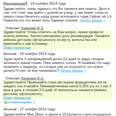
МандаринкаЯ
, 19 ноября 2014 года
Здравствуйте, очень надеюсь что Вы сможете мне помочь. Дело в
том, что стоит нам выйти с дочкой на улицу, у нее бежит слеза из
левого глаза.Началось когда дочке исполнился годик.Сейчас ей 1,4.
Помогите,что это может быть.Заранее спасибо.
Читать вопрос
»
Отвечает
Азнаурян И.Э.
:
Здравствуйте! Чтобы ответить на Ваш вопрос, нужно провести
осмотр ребенка. Заочно невозможно дать рекомендации. Покажите
ребенка детскому офтальмологу по месту жительства или
приезжайте к нам в клинику.
Ответ полностью
Аноним
, 18 ноября 2014 года
Здраствуйте.У новорождённой дочки (12 дней от роду) сегодня
загноился левый глазик..Пока немного только..Я понимаю что надо
позвонить к педиатру, но сегодня уже не получится..что нужно
делать!?стоит ли мне паниковать!?
Читать вопрос
»
Отвечает
Азнаурян И.Э.
:
Здравствуйте! Промывайте глаза раствором фурациллина после
каждого сна и капайте Левомицетиновые капли 0,25% р-р по 1 кап 3
раза в день в течение 3-4 дней. И обязательно покажите ребенка
детскому офтальмологу.
Ответ полностью
Комментариев: 1
Аноним
, 17 ноября 2014 года
Здравствуйте! Мне 29лет, в школе в 10-11классе стало ухудшаться