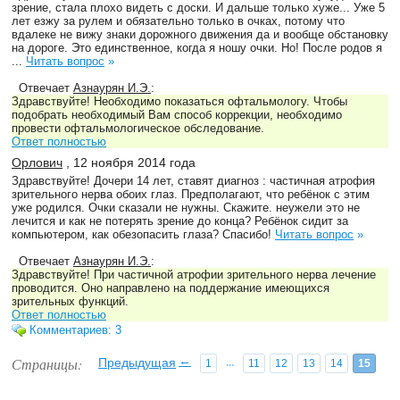
зрение, стала плохо видеть с доски. И дальше только хуже... Уже 5
лет езжу за рулем и обязательно только в очках, потому что
вдалеке не вижу знаки дорожного движения да и вообще обстановку
на дороге. Это единственное, когда я ношу очки. Но! После родов я
...
Читать вопрос
»
Отвечает
Азнаурян И.Э.
:
Здравствуйте! Необходимо показаться офтальмологу. Чтобы
подобрать необходимый Вам способ коррекции, необходимо
провести офтальмологическое обследование.
Ответ полностью
Орлович
, 12 ноября 2014 года
Здравствуйте! Дочери 14 лет, ставят диагноз : частичная атрофия
зрительного нерва обоих глаз. Предполагают, что ребёнок с этим
уже родился. Очки сказали не нужны. Скажите. неужели это не
лечится и как не потерять зрение до конца? Ребёнок сидит за
компьютером, как обезопасить глаза? Спасибо!
Читать вопрос
»
Отвечает
Азнаурян И.Э.
:
Здравствуйте! При частичной атрофии зрительного нерва лечение
проводится. Оно направлено на поддержание имеющихся
зрительных функций.
Ответ полностью
Комментариев: 3
←
Страницы:
Предыдущая
...
1
11
12
13
14
15