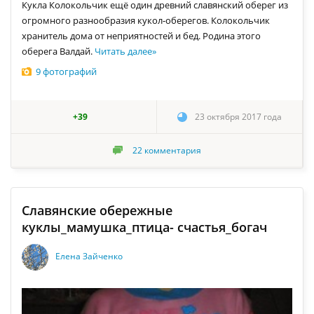
Кукла Колокольчик ещё один древний славянский оберег из
огромного разнообразия кукол-оберегов. Колокольчик
хранитель дома от неприятностей и бед. Родина этого
оберега Валдай.
Читать далее
»
9 фотографий
+39
23 октября 2017 года
22
комментария
Славянские обережные
куклы_мамушка_птица- счастья_богач
Елена Зайченко