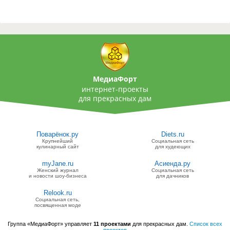
МедиаФорт
интернет-проекты
для прекрасных дам
Поварёнок.ру
Diets.ru
Крупнейший
Социальная сеть
кулинарный сайт
для худеющих
myJane.ru
Асиенда.ру
Женский журнал
Социальная сеть
и новости шоу-бизнеса
для дачников
Relook.ru
Социальная сеть,
посвященная моде
Группа «МедиаФорт» управляет
11 проектами
для прекрасных дам.
Список всех
проектов