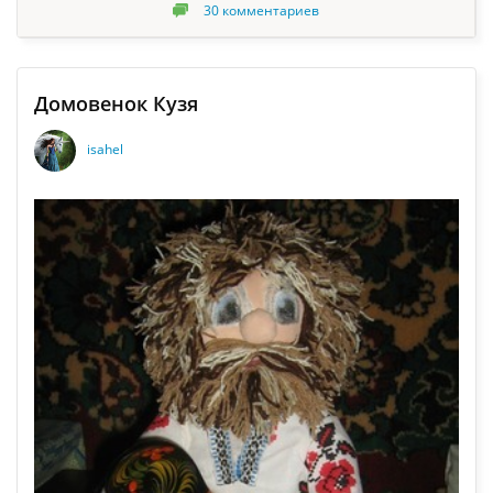
30
комментариев
Домовенок Кузя
isahel