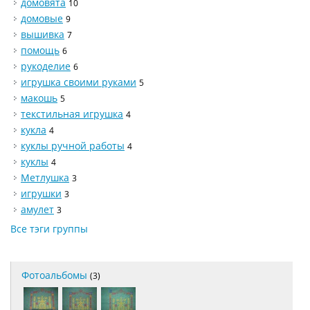
домовята
10
домовые
9
вышивка
7
помощь
6
рукоделие
6
игрушка своими руками
5
макошь
5
текстильная игрушка
4
кукла
4
куклы ручной работы
4
куклы
4
Метлушка
3
игрушки
3
амулет
3
Все тэги группы
Фотоальбомы
(3)