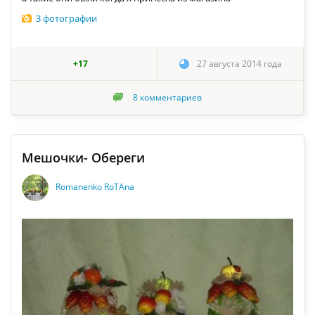
3 фотографии
+17
27 августа 2014 года
8
комментариев
Мешочки- Обереги
Romanenko RoTAna