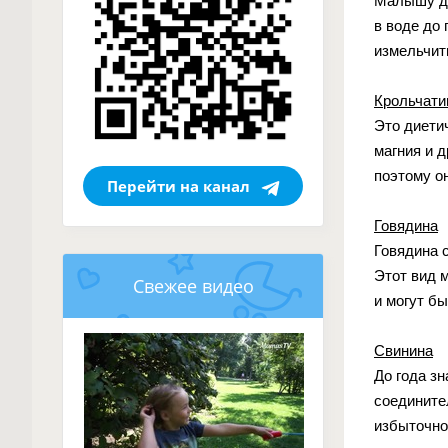
Малышу дл
в воде до
измельчит
Крольчати
Это диети
магния и 
поэтому он
Перейти на канал
Говядина
Говядина 
Этот вид 
Свежее видео
и могут б
Свинина
До года з
соедините
избыточно