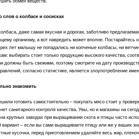
ушить обмен веществ.
 слов о колбасе и сосисках
колбаса, даже самая вкусная и дорогая, заботливо предлагаема
щему организму, а вот навредить может вполне. Постарайтесь 
трех лет малышу не попадались ни копченые колбасы, ни ветчин
кам: выбирать стоит только продукцию высокого качества, соо
ни должны быть свежими, поэтому смотрите на дату производст
травлений, согласно статистике, является злоупотребление имен
ильно знакомить
ешили готовить самостоятельно – покупать мясо стоит у провере
 нет санитарного контроля качества. Увы, но и магазины на сег
 на крупных заводах при выращивании скота и птицы часто исп
 вариант – если вы сами выращиваете птицу или же у ваших зн
стные кусочки, перед приготовлением удаляйте весь жир, пленоч