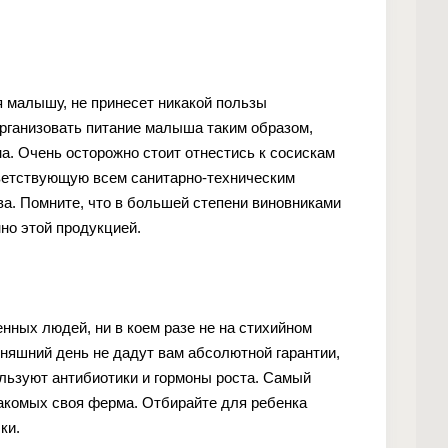
я малышу, не принесет никакой пользы
организовать питание малыша таким образом,
а. Очень осторожно стоит отнестись к сосискам
тветствующую всем санитарно-техническим
ва. Помните, что в большей степени виновниками
но этой продукцией.
нных людей, ни в коем разе не на стихийном
одняшний день не дадут вам абсолютной гарантии,
ользуют антибиотики и гормоны роста. Самый
акомых своя ферма. Отбирайте для ребенка
ки.