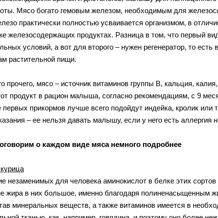
оты. Мясо богато гемовым железом, необходимым для железосо
елезо практически полностью усваивается организмом, в отличи
же железосодержащих продуктах. Разница в том, что первый вид
ьных условий, а вот для второго – нужен регенератор, то есть 
ам растительной пищи.
о прочего, мясо – источник витаминов группы В, кальция, калия
от продукт в рацион малыша, согласно рекомендациям, с 9 меся
е первых прикормов лучше всего подойдут индейка, кролик или т
азания – ее нельзя давать малышу, если у него есть аллергия н
поговорим о каждом виде мяса немного подробнее
 курица
е незаменимых для человека аминокислот в белке этих сортов с
е жира в них большое, именно благодаря полиненасыщенным ж
став минеральных веществ, а также витаминов имеется в необх
ьной тканью, как, например, говядина, и поэтому оно более неж