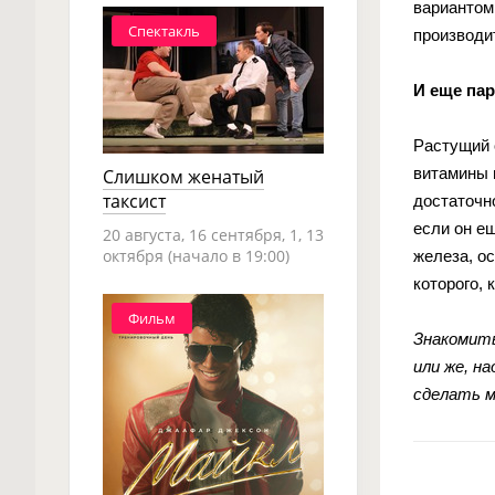
вариантом
Спектакль
производит
И еще пар
Растущий 
витамины 
Слишком женатый
таксист
достаточн
если он е
20 августа, 16 сентября, 1, 13
октября (начало в 19:00)
железа, о
которого,
Фильм
Знакомить
или же, н
сделать м