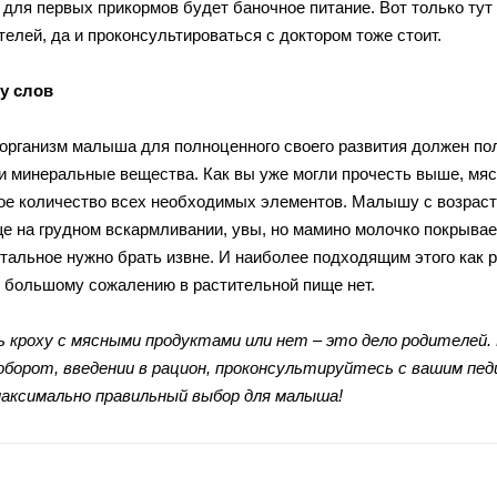
 для первых прикормов будет баночное питание. Вот только ту
елей, да и проконсультироваться с доктором тоже стоит.
у слов
организм малыша для полноценного своего развития должен пол
и минеральные вещества. Как вы уже могли прочесть выше, мясо
ое количество всех необходимых элементов. Малышу с возраст
ще на грудном вскармливании, увы, но мамино молочко покрыва
стальное нужно брать извне. И наиболее подходящим этого как 
 к большому сожалению в растительной пище нет.
 кроху с мясными продуктами или нет – это дело родителей. 
аоборот, введении в рацион, проконсультируйтесь с вашим пе
аксимально правильный выбор для малыша!