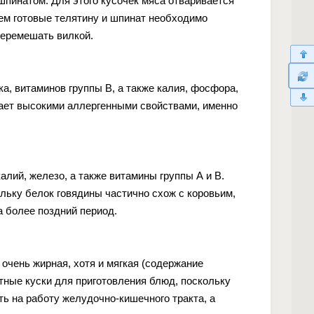
пинатом. Для этого кусочек мяса отваривается
тем готовые телятину и шпинат необходимо
перемешать вилкой.
а, витаминов группы В, а также калия, фосфора,
дает высокими аллергенными свойствами, именно
лий, железо, а также витамины группы А и В.
ольку белок говядины частично схож с коровьим,
а более поздний период.
очень жирная, хотя и мягкая (содержание
тные куски для приготовления блюд, поскольку
ь на работу желудочно-кишечного тракта, а