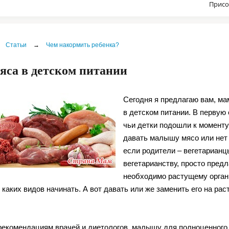
Присо
Статьи
→
Чем накормить ребенка?
яса в детском питании
Сегодня я предлагаю вам, ма
в детском питании. В первую
чьи детки подошли к моменту
давать малышу мясо или нет 
если родители – вегетарианц
вегетарианству, просто предл
необходимо растущему органи
каких видов начинать. А вот давать или же заменить его на рас
рекомендациям врачей и диетологов, малышу для полноценного р