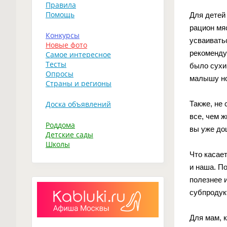
Правила
Помощь
Для детей 
рацион мя
Конкурсы
усваиватьс
Новые фото
рекоменду
Самое интересное
Тесты
было сухи
Опросы
малышу но
Страны и регионы
Также, не 
Доска объявлений
все, чем 
Роддома
вы уже до
Детские сады
Школы
Что касает
и наша. П
полезнее и
субпродук
Для мам, 