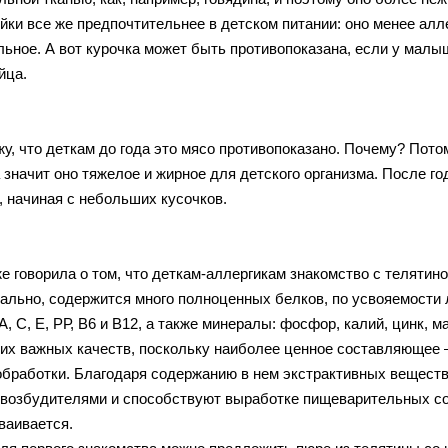
йки все же предпочтительнее в детском питании: оно менее алл
льное. А вот курочка может быть противопоказана, если у малы
йца.
жу, что деткам до года это мясо противопоказано. Почему? Пот
а значит оно тяжелое и жирное для детского организма. После г
, начиная с небольших кусочков.
же говорила о том, что деткам-аллергикам знакомство с телятин
ально, содержится много полноценных белков, по усвояемости л
, С, Е, РР, В6 и В12, а также минералы: фосфор, калий, цинк, м
оих важных качеств, поскольку наиболее ценное составляющее –
обработки. Благодаря содержанию в нем экстрактивных веществ
возбудителями и способствуют выработке пищеварительных сок
ваивается.