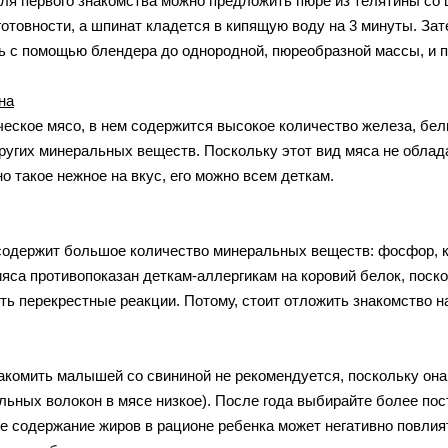
я первого знакомства можно предложить пюре из телятины со ш
 готовности, а шпинат кладется в кипящую воду на 3 минуты. За
ь с помощью блендера до однородной, пюреобразной массы, и 
на
ческое мясо, в нем содержится высокое количество железа, белк
других минеральных веществ. Поскольку этот вид мяса не обла
о такое нежное на вкус, его можно всем деткам.
содержит большое количество минеральных веществ: фосфор, ка
мяса противопоказан деткам-аллергикам на коровий белок, поск
ыть перекрестные реакции. Потому, стоит отложить знакомство н
накомить малышей со свининой не рекомендуется, поскольку она 
льных волокон в мясе низкое). После года выбирайте более пос
е содержание жиров в рационе ребенка может негативно повлият