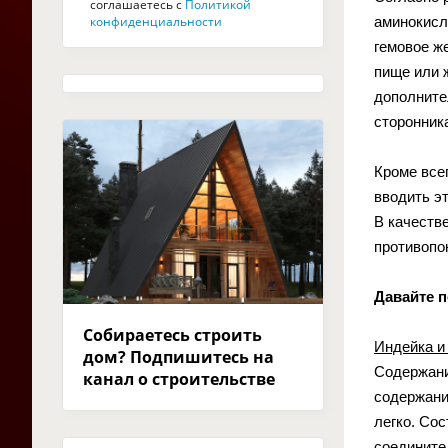
соглашаетесь с
Политикой
конфиденциальности
аминокисл
гемовое ж
пище или 
дополнител
сторонник
Кроме всег
вводить эт
В качеств
противопок
Давайте 
Собираетесь строить
Индейка и
дом? Подпишитесь на
Содержани
канал о строительстве
содержани
легко. Со
соединител