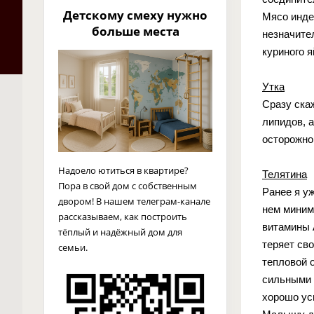
Детскому смеху нужно
Мясо инде
больше места
незначите
куриного я
Утка
Сразу ска
липидов, 
осторожно
Надоело ютиться в квартире?
Телятина
Пора в свой дом с собственным
Ранее я у
двором! В нашем телеграм-канале
нем миним
рассказываем, как построить
витамины А
тёплый и надёжный дом для
теряет св
семьи.
тепловой 
сильными 
хорошо ус