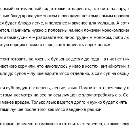
самый оптимальный вид готовки: отваривать, готовить на пару, 
сных блюд кроха уже знаком с овощами, поэтому самым правиль
я будет блюдо легче, и полезнее и вкуснее для малыша. А вот с
ется. Начинать нужно с половины чайной ложечки монокомпонент
м и безвкусным – разбавьте его либо грудным молоком, либо 
вую порцию свежего пюре, заготавливать впрок нельзя.
стоит готовить на мясных бульонах детям до года – в них нет ни
животного кормили, что накопилось у него в костях, антибиотик
шли до супов – лучше варите мясо отдельно, а сам суп на овощ
ся субпродуктов: печень, легкие, язык. Помните, что печенка 
оэтому, несмотря на все плюсы лучше не злоупотреблять ею. Се
 менее вреден. Только язык варится долго и нужно будет снять
тами лучше после того, как мясо введено в рацион.
которые не имеют возможности готовить ежедневно, а также по