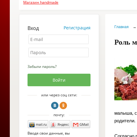
Магазин handmade
Вход
Регистрация
Главная
→
Роль м
Забыли пароль?
или через соц сети:
малыша, с 
почту:
родители.
mail.ru
Яндекс
GMail
Вводя свои данные, вы
Согласно 