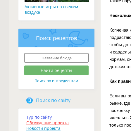
также нар
Активные игры на свежем
воздухе
Несколько
Копченая 
Поиск рецептов
подрастаю
чтобы до 
и сардель
нормам, о
детских о
Поиск по ингредиентам
Как прав
Если вы р
Поиск по сайту
рынке, где
поскольку
Тур по сайту
идеальный
Обсуждение проекта
только по
Новости проекта