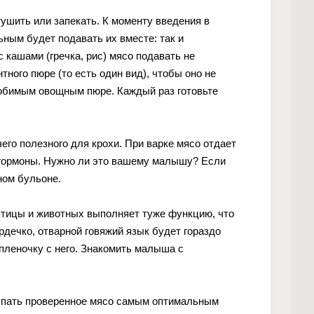
тушить или запекать. К моменту введения в
ным будет подавать их вместе: так и
 кашами (гречка, рис) мясо подавать не
ного пюре (то есть один вид), чтобы оно не
любимым овощным пюре. Каждый раз готовьте
чего полезного для крохи. При варке мясо отдает
и, гормоны. Нужно ли это вашему малышу? Если
ном бульоне.
у птицы и животных выполняет туже функцию, что
рдечко, отварной говяжий язык будет гораздо
 пленочку с него. Знакомить малыша с
купать проверенное мясо самым оптимальным