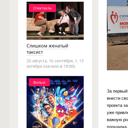
Спектакль
Слишком женатый
таксист
20 августа, 16 сентября, 1, 13
октября (начало в 19:00)
Фильм
За первый
внести св
проекта з
уже привл
важную ро
площадка,