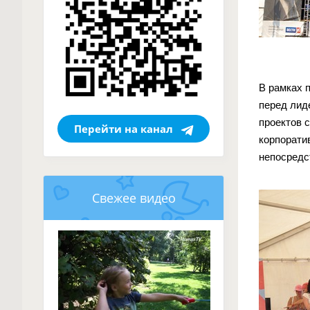
В рамках 
перед лид
проектов 
Перейти на канал
корпорати
непосредс
Свежее видео