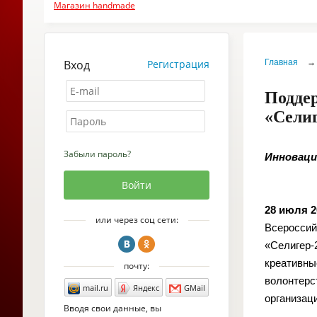
Магазин handmade
Вход
Регистрация
Главная
→
Подде
«Селиг
Забыли пароль?
Инноваци
28 июля 2
или через соц сети:
Всероссий
«Селигер-
креативны
почту:
волонтерс
mail.ru
Яндекс
GMail
организац
Вводя свои данные, вы