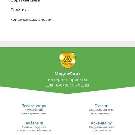
Политика
конфиденциальности
МедиаФорт
интернет-проекты
для прекрасных дам
Поварёнок.ру
Diets.ru
Крупнейший
Социальная сеть
кулинарный сайт
для худеющих
myJane.ru
Асиенда.ру
Женский журнал
Социальная сеть
и новости шоу-бизнеса
для дачников