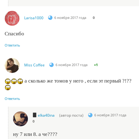
Larisa1000
6 ноября 2017 года
0
Спасибо
Ответить
Miss Coffee
6 ноября 2017 года
+1
а сколько же томов у него , если эт первый ?!??
Ответить
elka40ina
(автор поста)
6 ноября 2017 года
0
ну 7 или 8. а че????