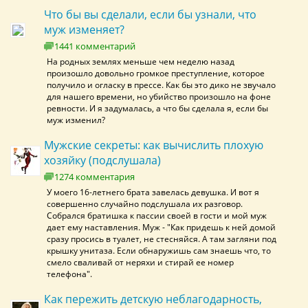
Что бы вы сделали, если бы узнали, что
муж изменяет?
1441 комментарий
На родных землях меньше чем неделю назад
произошло довольно громкое преступление, которое
получило и огласку в прессе. Как бы это дико не звучало
для нашего времени, но убийство произошло на фоне
ревности. И я задумалась, а что бы сделала я, если бы
муж изменил?
Мужские секреты: как вычислить плохую
хозяйку (подслушала)
1274 комментария
У моего 16-летнего брата завелась девушка. И вот я
совершенно случайно подслушала их разговор.
Собрался братишка к пассии своей в гости и мой муж
дает ему наставления. Муж - "Как придешь к ней домой
сразу просись в туалет, не стесняйся. А там загляни под
крышку унитаза. Если обнаружишь сам знаешь что, то
смело сваливай от неряхи и стирай ее номер
телефона".
Как пережить детскую неблагодарность,