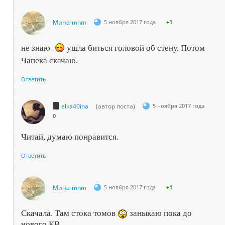
Мина-mnm
5 ноября 2017 года
+1
не знаю
ушла биться головой об стену. Потом
Чапека скачаю.
Ответить
elka40ina
(автор поста)
5 ноября 2017 года
0
Читай, думаю понравится.
Ответить
Мина-mnm
5 ноября 2017 года
+1
Скачала. Там стока томов
заныкаю пока до
нового КВ.