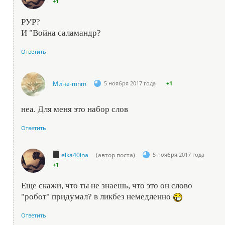
+1
РУР?
И "Война саламандр?
Ответить
Мина-mnm
5 ноября 2017 года
+1
неа. Для меня это набор слов
Ответить
elka40ina
(автор поста)
5 ноября 2017 года
+1
Еще скажи, что ты не знаешь, что это он слово
"робот" придумал? в ликбез немедленно
Ответить