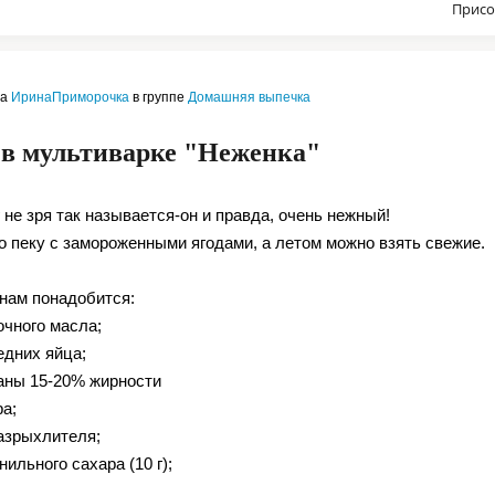
Присо
ла
ИринаПриморочка
в группе
Домашняя выпечка
 в мультиварке "Неженка"
 не зря так называется-он и правда, очень нежный!
го пеку с замороженными ягодами, а летом можно взять свежие.
 нам понадобится:
очного масла;
едних яйца;
таны 15-20% жирности
ра;
разрыхлителя;
нильного сахара (10 г);