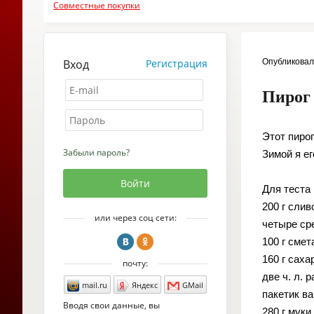
Совместные покупки
Вход
Регистрация
Опубликова
Пирог
Этот пирог
Забыли пароль?
Зимой я е
Для теста
200 г слив
или через соц сети:
четыре ср
100 г сме
160 г саха
почту:
две ч. л. 
mail.ru
Яндекс
GMail
пакетик ва
Вводя свои данные, вы
280 г муки.