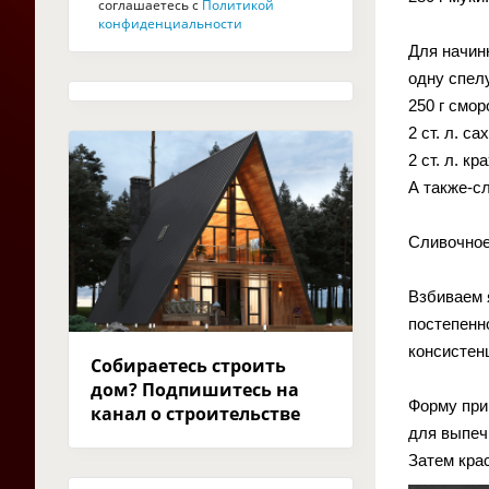
соглашаетесь с
Политикой
конфиденциальности
Для начин
одну спел
250 г смо
2 ст. л. са
2 ст. л. кр
А также-с
Сливочное
Взбиваем 
постепенн
консистен
Собираетесь строить
дом? Подпишитесь на
Форму при
канал о строительстве
для выпеч
Затем кра