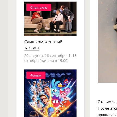
Спектакль
Слишком женатый
таксист
20 августа, 16 сентября, 1, 13
октября (начало в 19:00)
Фильм
Ставим ча
После это
пришлось 