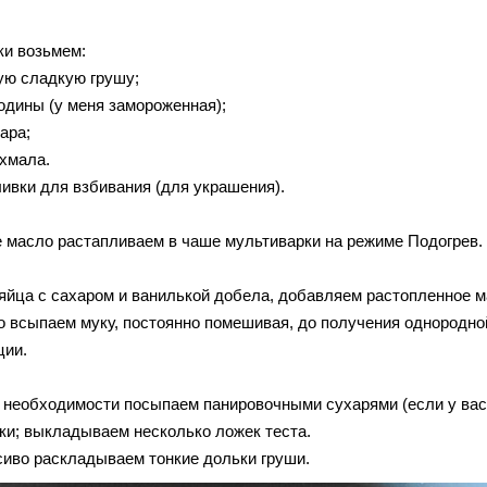
ки возьмем:
ую сладкую грушу;
родины (у меня замороженная);
хара;
ахмала.
ливки для взбивания (для украшения).
 масло растапливаем в чаше мультиварки на режиме Подогрев.
яйца с сахаром и ванилькой добела, добавляем растопленное м
о всыпаем муку, постоянно помешивая, до получения однородно
ции.
 необходимости посыпаем панировочными сухарями (если у вас 
ки; выкладываем несколько ложек теста.
сиво раскладываем тонкие дольки груши.