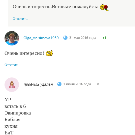
Очень интересно.Вставьте пожалуйста
Ответить
Olga_Anisimova1959
31 мая 2016 года
+1
Очень интересно!
Ответить
профиль удалён
1 июня 2016 года
0
УР
встать в 6
Экипировка
Библия
кухня
ЕиТ