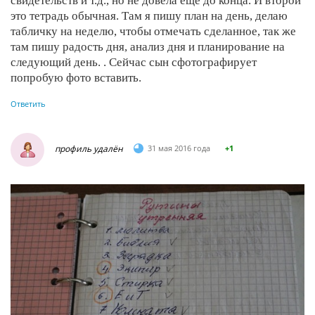
свидетельств и т.д., но не довела еще до конца. И второй
это тетрадь обычная. Там я пишу план на день, делаю
табличку на неделю, чтобы отмечать сделанное, так же
там пишу радость дня, анализ дня и планирование на
следующий день. . Сейчас сын сфотографирует
попробую фото вставить.
Ответить
профиль удалён
31 мая 2016 года
+1