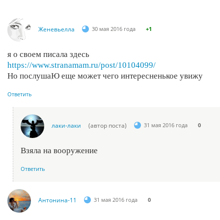
Женевьелла
30 мая 2016 года
+1
я о своем писала здесь
https://www.stranamam.ru/post/10104099/
Но послушаЮ еще может чего интересненькое увижу
Ответить
лаки-лаки
(автор поста)
31 мая 2016 года
0
Взяла на вооружение
Ответить
Антонина-11
31 мая 2016 года
0