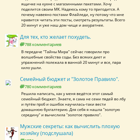
ящичке на кухне с магазинными пакетами. Хочу
поделится своим МК. Надеюсь кому то пригодится. А
почему навеяно постами Флайледи, ну потому что мне
нравится читать эти посты, смотреть результаты. Всего
20 минут и уже наш дом чище и аккуратнее.
Для тех, кто желает похудеть.
788 комментариев
В передаче "Тайны Мира" сейчас говорили про
волшебные свойства соды. Без всяких диет и
упражнений полежала в ванной 20 минут и все, пара
кило ушли.
Семейный бюджет и "Золотое Правило".
780 комментариев
Решила написать, как у меня ведётся этот самый
семейный бюджет. Знаете, я сама не семи пядей во лбу
и путём проб и ошибок научилась-таки вести
домашнюю бухгалтерию. Для себя я нашла "золотую
середину" и вычислила "золотое правило".
Мужские секреты: как вычислить плохую
хозяйку (подслушала)