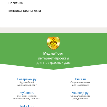
Политика
конфиденциальности
МедиаФорт
интернет-проекты
для прекрасных дам
Поварёнок.ру
Diets.ru
Крупнейший
Социальная сеть
кулинарный сайт
для худеющих
myJane.ru
Асиенда.ру
Женский журнал
Социальная сеть
и новости шоу-бизнеса
для дачников
Relook.ru