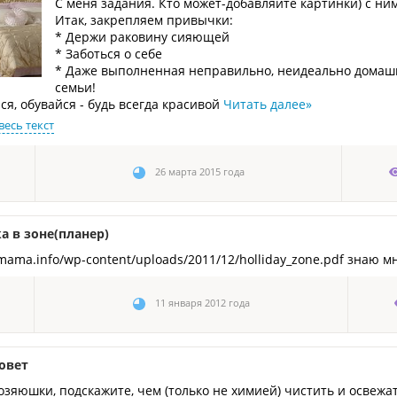
С меня задания. Кто может-добавляйте картинки) с ни
Итак, закрепляем привычки:
* Держи раковину сияющей
* Заботься о себе
* Даже выполненная неправильно, неидеально домашн
семьи!
ся, обувайся - будь всегда красивой
Читать далее
»
весь текст
26 марта 2015 года
а в зоне(планер)
lymama.info/wp-content/uploads/2011/12/holliday_zone.pdf знаю м
11 января 2012 года
овет
зяюшки, подскажите, чем (только не химией) чистить и освежа