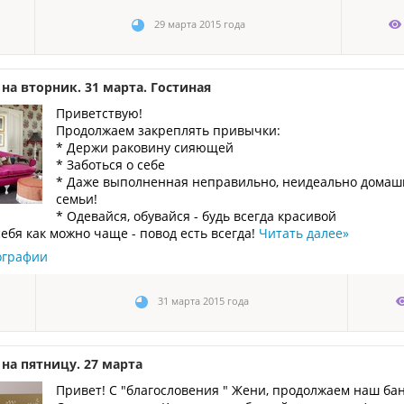
29 марта 2015 года
на вторник. 31 марта. Гостиная
Приветствую!
Продолжаем закреплять привычки:
* Держи раковину сияющей
* Заботься о себе
* Даже выполненная неправильно, неидеально домашн
семьи!
* Одевайся, обувайся - будь всегда красивой
себя как можно чаще - повод есть всегда!
Читать далее
»
ографии
31 марта 2015 года
 на пятницу. 27 марта
Привет! С "благословения " Жени, продолжаем наш банк