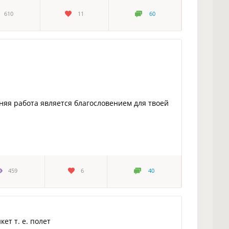
610
11
60
яя работа является благословением для твоей
459
6
40
ет т. е. полет