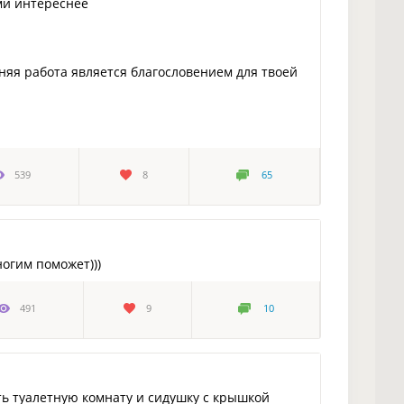
ми интереснее
яя работа является благословением для твоей
539
8
65
ногим поможет)))
491
9
10
ть туалетную комнату и сидушку с крышкой