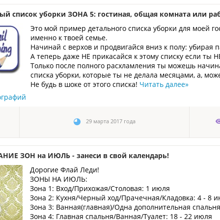
ый список уборки ЗОНА 5: гостиная, общая комната или ра
Это мой пример детального списка уборки для моей го
именно к твоей семье.
Начинай с верхов и продвигайся вниз к полу: убирая 
А теперь даже НЕ прикасайся к этому списку если ты
Только после полного расхламления ты можешь начина
списка уборки, которые ты не делала месяцами, а, може
Не будь в шоке от этого списка!
Читать далее
»
ографий
29 марта 2017 года
НИЕ ЗОН на ИЮЛЬ - занеси в свой календарь!
Дорогие Флай Леди!
ЗОНЫ НА ИЮЛЬ:
Зона 1: Вход/Прихожая/Столовая: 1 июля
Зона 2: Кухня/Черный ход/Прачечная/Кладовка: 4 - 8 
Зона 3: Ванная(главная)/Одна дополнительная спальня
Зона 4: Главная спальня/Ванная/Туалет: 18 - 22 июля