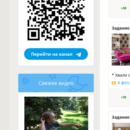
+38
Задание 
Перейти на канал
* Хвали 
Свежее видео
4 фот
+35
Задание