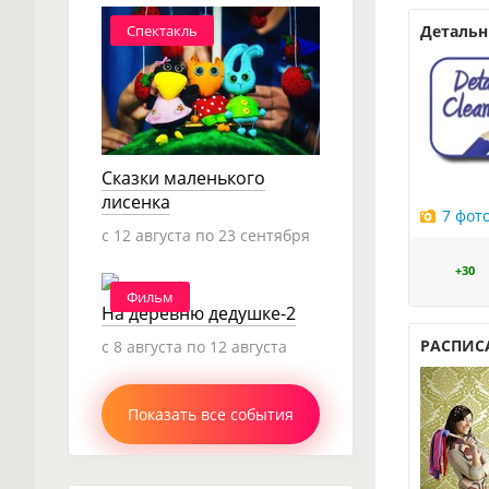
Детальн
Спектакль
Сказки маленького
лисенка
7 фот
c 12 августа по 23 сентября
+30
Фильм
На деревню дедушке-2
РАСПИСА
c 8 августа по 12 августа
Показать все события