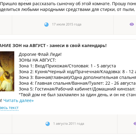
 Пришло время рассказать сыночку об этой комнате. Прошу поня
делиться любыми народными средствами для стирки, от пыли, 
17 июля 2015 года
НИЕ ЗОН на АВГУСТ - занеси в свой календарь!
Дорогие Флай Леди!
ЗОНЫ НА АВГУСТ:
Зона 1: Вход/Прихожая/Столовая: 1 - 5 августа
Зона 2: Кухня/Черный ход/Прачечная/Кладовка: 8 - 12 
Зона 3: Ванная(главная)/Одна дополнительная спальня/
Зона 4: Главная спальня/Ванная/Туалет: 22 - 26 августа
Зона 5: Гостиная/Рабочий кабинет/Домашний кинозал: 2
"Твой дом не был захламлен за один день, и он не ста
и!
Читать далее
»
весь текст
1 августа 2011 года