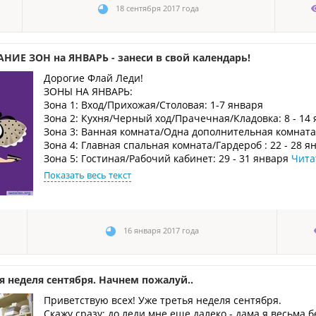
18 сентября 2017 года
НИЕ ЗОН на ЯНВАРЬ - занеси в свой календарь!
Дорогие Флай Леди!
ЗОНЫ НА ЯНВАРЬ:
Зона 1: Вход/Прихожая/Столовая: 1-7 января
Зона 2: Кухня/Черный ход/Прачечная/Кладовка: 8 - 14
Зона 3: Ванная комната/Одна дополнительная комната/
Зона 4: Главная спальная комната/Гардероб : 22 - 28 я
Зона 5: Гостиная/Рабочий кабинет: 29 - 31 января
Чита
Показать весь текст
16 января 2017 года
я неделя сентября. Начнем пожалуй..
Приветствую всех! Уже третья неделя сентября.
Скажу сразу: до леди мне еще далеко - дама я весьма б