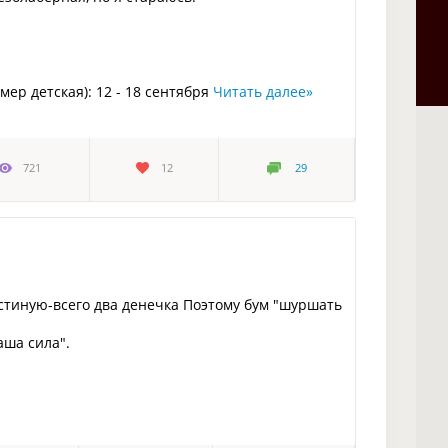
ер детская): 12 - 18 сентября
Читать далее
»
721
12
29
гостиную-всего два денечка Поэтому бум "шуршать
аша сила".