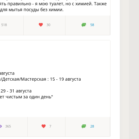
ть правильно - я мою туалет, но с химией. Также
для мытья посуды без химии.
518
30
58
августа
Детская/Мастерская : 15 - 19 августа
9 - 31 августа
нет чистым за один день"
365
7
28