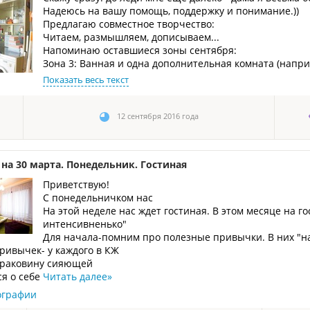
Надеюсь на вашу помощь, поддержку и понимание.))
Предлагаю совместное творчество:
Читаем, размышляем, дописываем...
Напоминаю оставшиеся зоны сентября:
Зона 3: Ванная и одна дополнительная комната (наприм
Показать весь текст
12 сентября 2016 года
 на 30 марта. Понедельник. Гостиная
Приветствую!
С понедельничком нас
На этой неделе нас ждет гостиная. В этом месяце на 
интенсивненько"
Для начала-помним про полезные привычки. В них "н
ривычек- у каждого в КЖ
 раковину сияющей
ся о себе
Читать далее
»
ографии