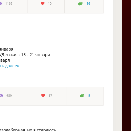
1169
10
16
 января
Детская : 15 - 21 января
нваря
ть далее
»
689
17
5
езолаберная, но я стараюсь.