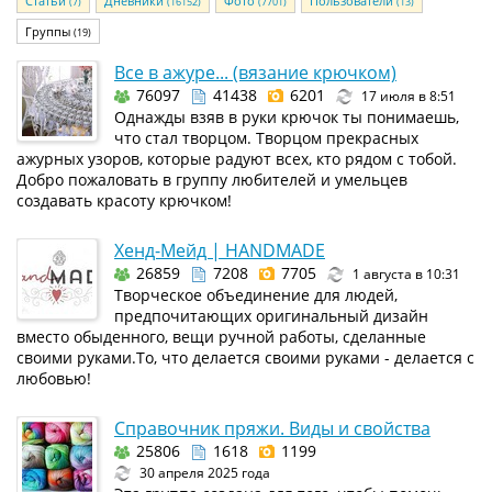
Статьи
Дневники
Фото
Пользователи
(7)
(16152)
(7701)
(13)
Группы
(19)
Все в ажуре... (вязание крючком)
76097
41438
6201
17 июля в 8:51
Однажды взяв в руки крючок ты понимаешь,
что стал творцом. Творцом прекрасных
ажурных узоров, которые радуют всех, кто рядом с тобой.
Добро пожаловать в группу любителей и умельцев
создавать красоту крючком!
Хенд-Мейд | HANDMADE
26859
7208
7705
1 августа в 10:31
Творческое объединение для людей,
предпочитающих оригинальный дизайн
вместо обыденного, вещи ручной работы, сделанные
своими руками.То, что делается своими руками - делается с
любовью!
Справочник пряжи. Виды и свойства
25806
1618
1199
30 апреля 2025 года