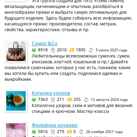
Эта группа создана для того, чтобы помочь
вязальщицам, начинающим и опытным, разобраться в
многообразии пряжи и выбрать самую оптимальную для
будущего изделия. Здесь будем собирать всю информацию,
касающуюся пряжи: производители, состав, метраж,
свойства, характеристики, отзывы и пр.
Сумки &Co
8918
2010
1895
5 июня 2025 года
Любительницы всевозможных сумочек, сумок,
рюкзаков, клатчей, кошельков и пр.! Давайте
похвалимся сумочками, которые у нас есть, покажем, какие
мы хотели бы купить или создать, поделимся идеями и
выкройками.
Копилка узоров
7363
211
255
12 августа 2024 года
Копилочка узоров, схем и мотивов для вязания
спицами и крючком. Мастер-классы
Филейное кружево
5816
279
5
26 ноября 2021 года