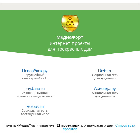
МедиаФорт
интернет-проекты
для прекрасных дам
Поварёнок.ру
Diets.ru
Крупнейший
Социальная сеть
кулинарный сайт
для худеющих
myJane.ru
Асиенда.ру
Женский журнал
Социальная сеть
и новости шоу-бизнеса
для дачников
Relook.ru
Социальная сеть,
посвященная моде
Группа «МедиаФорт» управляет
11 проектами
для прекрасных дам.
Список всех
проектов