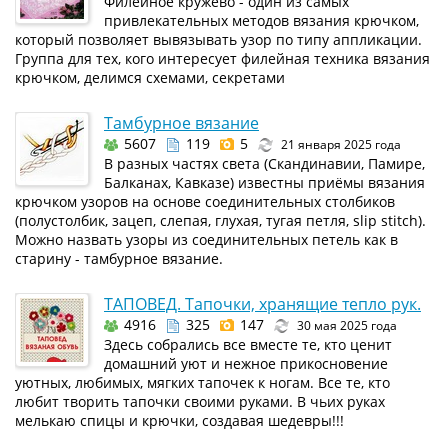
Филейное кружево - один из самых
привлекательных методов вязания крючком,
который позволяет вывязывать узор по типу аппликации.
Группа для тех, кого интересует филейная техника вязания
крючком, делимся схемами, секретами
Тамбурное вязание
5607
119
5
21 января 2025 года
В разных частях света (Скандинавии, Памире,
Балканах, Кавказе) известны приёмы вязания
крючком узоров на основе соединительных столбиков
(полустолбик, зацеп, слепая, глухая, тугая петля, slip stitch).
Можно назвать узоры из соединительных петель как в
старину - тамбурное вязание.
ТАПОВЕД. Тапочки, хранящие тепло рук.
4916
325
147
30 мая 2025 года
Здесь собрались все вместе те, кто ценит
домашний уют и нежное прикосновение
уютных, любимых, мягких тапочек к ногам. Все те, кто
любит творить тапочки своими руками. В чьих руках
мелькаю спицы и крючки, создавая шедевры!!!