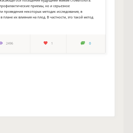
, касающегося посещения будущими мамам стоматолога.
профилактические приемы, но и серьезное
ти проведения некоторых методик исследования, в
плане их влияния на плод. В частности, это такой метод
2496
1
0