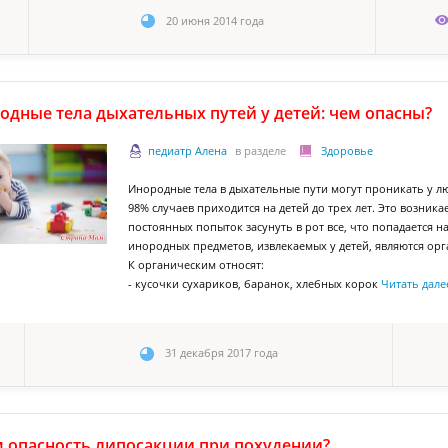
20 июня 2014 года
одные тела дыхательных путей у детей: чем опасны?
педиатр Алена
в разделе
Здоровье
Инородные тела в дыхательные пути могут проникать у лю
98% случаев приходится на детей до трех лет. Это возни
постоянных попыток засунуть в рот все, что попадается н
инородных предметов, извлекаемых у детей, являются о
К органическим относят:
- кусочки сухариков, баранок, хлебных корок
Читать дале
31 декабря 2017 года
м опасность липосакции при похудении?