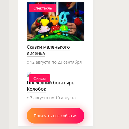
Спектакль
Сказки маленького
лисенка
c 12 августа по 23 сентября
Фильм
Последний богатырь.
Колобок
c 7 августа по 19 августа
Показать все события