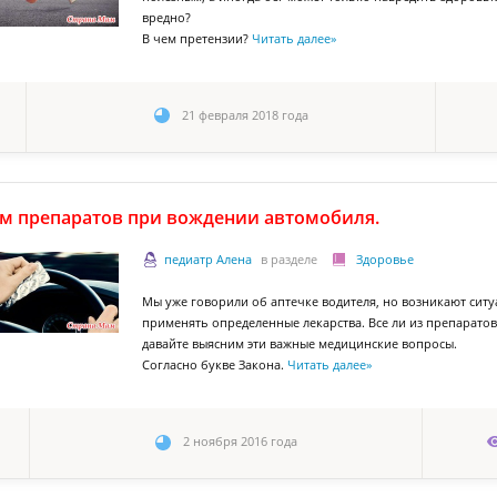
вредно?
В чем претензии?
Читать далее
»
21 февраля 2018 года
м препаратов при вождении автомобиля.
педиатр Алена
в разделе
Здоровье
Мы уже говорили об аптечке водителя, но возникают сит
применять определенные лекарства. Все ли из препарато
давайте выясним эти важные медицинские вопросы.
Согласно букве Закона.
Читать далее
»
2 ноября 2016 года