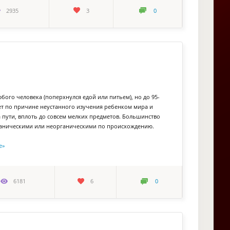
2935
3
0
бого человека (поперхнулся едой или питьем), но до 95-
кает по причине неустанного изучения ребенком мира и
а пути, вплоть до совсем мелких предметов. Большинство
рганическими или неорганическими по происхождению.
е
»
6181
6
0