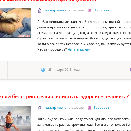
педиатр Алена
в разделе
Здоровье
Любая женщина мечтает, чтобы лечь спать полной, а пр
думают про липосакцию, что это операция, при которой
внимание на липосакцию, когда видят звезд эстрады, кот
буквально за несколько недель. Доктора, делающие такие
Только все ли так безопасно и красиво, как рекламируется
Что за процедура?
Читать далее
»
25 января 2018 года
т ли бег отрицательно влиять на здоровье человека?
педиатр Алена
в разделе
Здоровье
Такой вид занятий как бег доступен для любого человека: п
заниматься в разные времена года. Все знают о пользе бег
полезным, а иногда бег может только навредить здоровью