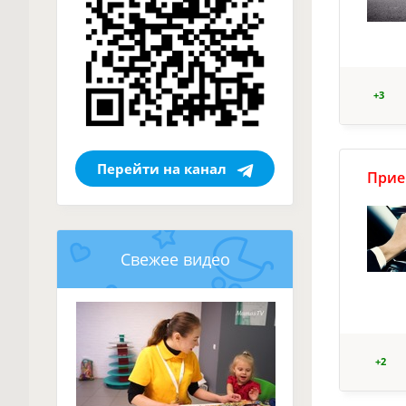
+3
Перейти на канал
Прие
Свежее видео
+2