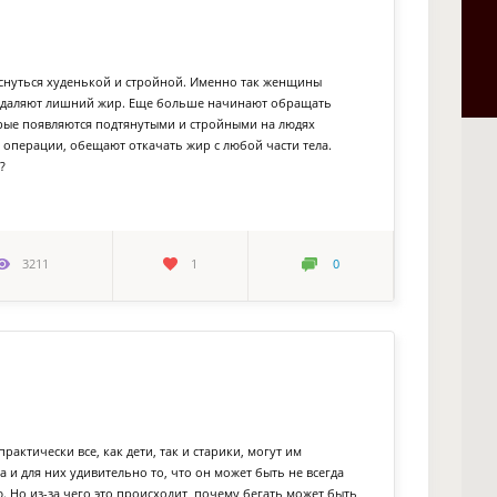
оснуться худенькой и стройной. Именно так женщины
 удаляют лишний жир. Еще больше начинают обращать
орые появляются подтянутыми и стройными на людях
 операции, обещают откачать жир с любой части тела.
?
3211
1
0
рактически все, как дети, так и старики, могут им
а и для них удивительно то, что он может быть не всегда
. Но из-за чего это происходит, почему бегать может быть