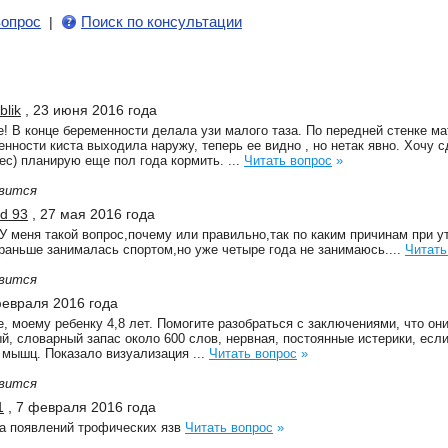
вопрос
Поиск по консультации
|
blik
, 23 июня 2016 года
! В конце беременности делала узи малого таза. По передней стенке мат
нности киста выходила наружу, теперь ее видно , но нетак явно. Хочу 
ес) планирую еще пол года кормить. ...
Читать вопрос
»
вится
ed 93
, 27 мая 2016 года
У меня такой вопрос,почему или правильно,так по каким причинам при у
раньше занималась спортом,но уже четыре года не занимаюсь....
Читать
вится
февраля 2016 года
, моему ребенку 4,8 лет. Помогите разобраться с заключениями, что они
, словарный запас около 600 слов, нервная, постоянные истерики, если
 мышц. Показало визуализация ...
Читать вопрос
»
вится
1
, 7 февраля 2016 года
а появлений трофических язв
Читать вопрос
»