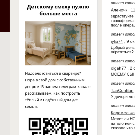
ответ гото
Детскому смеху нужно
Аленочк
, 1
больше места
здраствуйте
трансформац
после операц
ответ гото
iylia74
, 9 о
Добрый день!
обратиться?
ответ гото
olgah77
, 2 
Надоело ютиться в квартире?
МОЕМУ СЫН
Пора в свой дом с собственным
ответ гото
двором! В нашем телеграм-канале
ТанСонВан
рассказываем, как построить
У дочери лет
тёплый и надёжный дом для
ответ гото
семьи.
Карамелька
Может ли НС
патологией 
сказала,что 