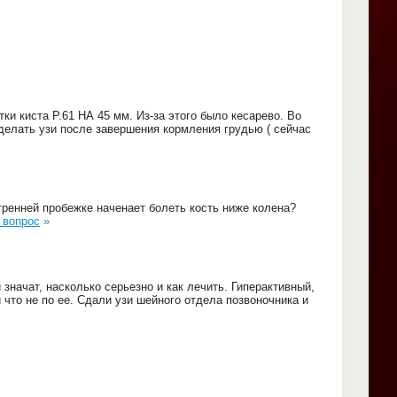
ки киста Р.61 НА 45 мм. Из-за этого было кесарево. Во
сделать узи после завершения кормления грудью ( сейчас
тренней пробежке наченает болеть кость ниже колена?
 вопрос
»
 значат, насколько серьезно и как лечить. Гиперактивный,
 что не по ее. Сдали узи шейного отдела позвоночника и