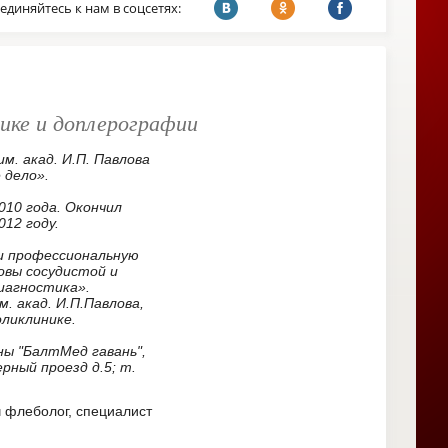
единяйтесь к нам в соцсетях:
ике и доплерографии
м. акад. И.П. Павлова
 дело».
010 года. Окончил
012 году.
и профессиональную
овы сосудистой и
иагностика».
. акад. И.П.Павлова,
оликлинике.
ы "БалтМед гавань",
ерный проезд д.5; т.
ч флеболог, специалист