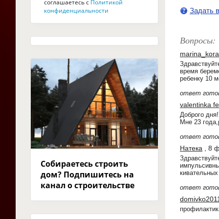
соглашаетесь с
Политикой
конфиденциальности
Задать 
Вопросы:
marina_kora
Здравствуйте
время береме
ребенку 10 м
ответ гото
valentinka f
Доброго дня!
Мне 23 года,
ответ гото
Натека
, 8 
Здравствуйте
Собираетесь строить
импульсивный
дом? Подпишитесь на
кивательных
канал о строительстве
ответ гото
domivko201
профилактик