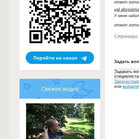
ответ гото
val abrosim
У меня забол
ответ гото
Страницы:
Перейти на канал
Задать во
Зарегистри
или
войдите
Свежее видео