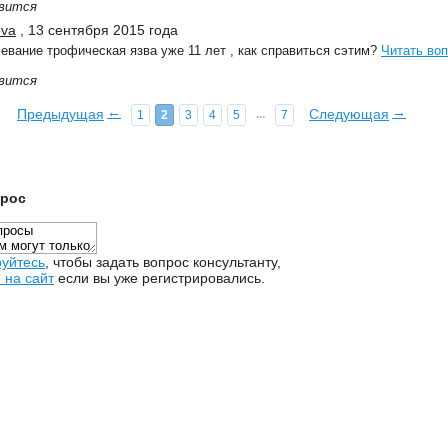
вится
ova
, 13 сентября 2015 года
евание трофическая язва уже 11 лет , как справиться сэтим?
Читать во
вится
←
→
Предыдущая
Следующая
...
1
2
3
4
5
7
прос
руйтесь
,
чтобы задать вопрос консультанту,
 на сайт
если вы уже регистрировались.