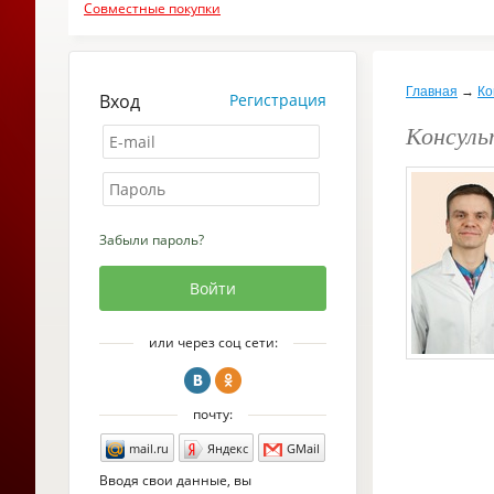
Совместные покупки
Главная
→
Ко
Вход
Регистрация
Консуль
Забыли пароль?
или через соц сети:
почту:
mail.ru
Яндекс
GMail
Вводя свои данные, вы