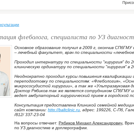
Присо
нсультации
тация флеболога, специалиста по УЗ диагност
Основное образование получил в 2009 г, окончив СПбГМУ и
– лечебный факультет, врач по специальности «лечебное
Проходил интернатуру по специальности "хирургия" до 2
клиническую ординатуру по специальности "хирургия" в 2
Неоднократно проходил курсы повышения квалификации 
переподготовку по специальностям: «Флебология», «Осн
микрососудистой хирургии», а так же «Ультразвуковая д
Доктор Рябиков так же является сотрудником СПбГМУ им
ведет амбулаторный хирургический прием в городской п
Консультация предоставлена Клиникой семейной медицин
сайт компании:
http://baltclinic.ru
, адрес: 199226, С-Пб, Гал
/812/ 337-23-04
На вопросы отвечает:
Рябиков Михаил Александрович
, Вра
по УЗ диагностике и доплерографии.