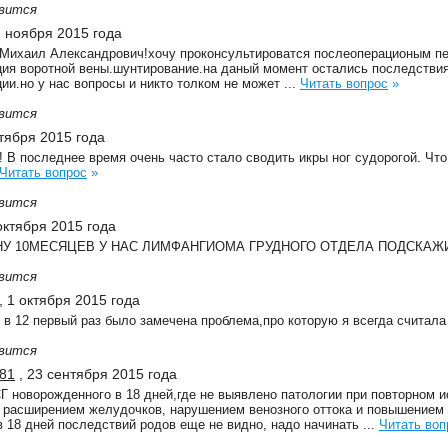
вится
1 ноября 2015 года
 Михаил Александрович!хочу проконсультироватся послеоперационым пе
ия воротной вены.шунтирование.на даный момент остались последствия
ии.но у нас вопросы и никто толком не может ...
Читать вопрос
»
вится
ктября 2015 года
 В последнее время очень часто стало сводить икры ног судорогой. Что
Читать вопрос
»
вится
октября 2015 года
У 10МЕСЯЦЕВ У НАС ЛИМФАНГИОМА ГРУДНОГО ОТДЕЛА ПОДСКАЖИ
вится
, 1 октября 2015 года
 в 12 первый раз было замечена проблема,про которую я всегда считала 
вится
81
, 23 сентября 2015 года
Г новорожденного в 18 дней,где не выявлено патологии при повторном 
с расширением желудочков, нарушением венозного оттока и повышением 
в 18 дней последствий родов еще не видно, надо начинать ...
Читать воп