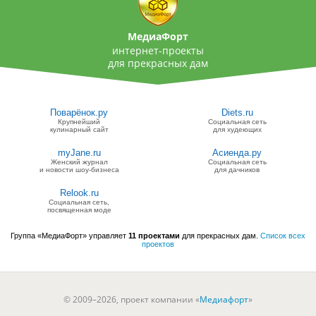
МедиаФорт
интернет-проекты
для прекрасных дам
Поварёнок.ру
Diets.ru
Крупнейший
Социальная сеть
кулинарный сайт
для худеющих
myJane.ru
Асиенда.ру
Женский журнал
Социальная сеть
и новости шоу-бизнеса
для дачников
Relook.ru
Социальная сеть,
посвященная моде
Группа «МедиаФорт» управляет
11 проектами
для прекрасных дам.
Список всех
проектов
© 2009–2026, проект компании «
Медиафорт
»