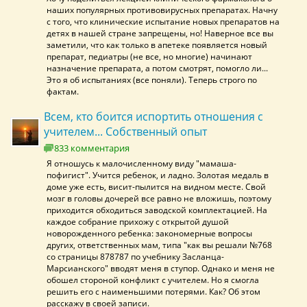
наших популярных противовирусных препаратах. Начну
с того, что клинические испытание новых препаратов на
детях в нашей стране запрещены, но! Наверное все вы
заметили, что как только в апетеке появляется новый
препарат, педиатры (не все, но многие) начинают
назначение препарата, а потом смотрят, помогло ли...
Это я об испытаниях (все поняли). Теперь строго по
фактам.
Всем, кто боится испортить отношения с
учителем... Собственный опыт
833 комментария
Я отношусь к малочисленному виду "мамаша-
пофигист". Учится ребенок, и ладно. Золотая медаль в
доме уже есть, висит-пылится на видном месте. Свой
мозг в головы дочерей все равно не вложишь, поэтому
приходится обходиться заводской комплектацией. На
каждое собрание прихожу с открытой душой
новорожденного ребенка: закономерные вопросы
других, ответственных мам, типа "как вы решали №768
со страницы 878787 по учебнику Засланца-
Марсианского" вводят меня в ступор. Однако и меня не
обошел стороной конфликт с учителем. Но я смогла
решить его с наименьшими потерями. Как? Об этом
расскажу в своей записи.