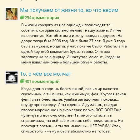
Мы получаем от жизни то, во что верим
254 комментария
В жизни каждого из нас однажды происходят те
события, которые сильно меняют нашу жизнь. И я не
исключение. Вот об этом я и хочу поведать другим. На
дворе тогда был 2006 год. Мне было 27 лет. Я уже 3 года
была замужем, но деток у нас пока не было. Работала я в
одной крупной компании бухгалтером. Считала
зарплату на всю фирму. И наступил момент, когда на
меня взвалили очень большой объем работы.
То, о чём все молчат
401 комментарий
Когда давно ходишь беременной, весь мир кажется
сказочным, а ты в нем, как минимум, фея. Круглая такая
фея. Глаза блестящие, улыбка загадочная, походка…
опущу про походку. И ты ждешь. И думаешь, съедая
второе мороженое на скамеечке парка, ВОТ-ВОТ! Еще
чуть-чуть и вот оно счастье! Ты много читала, ты
спрашивала, ты всё-всё можешь себе представить. Но
проходит время… и ты понимаешь… НЕПРАВДА! Итак,
список того, к чему я была абсолютно не готова.