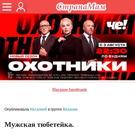
Магазин handmade
Опубликовала
Наталия6
в группе
Вязание
Мужская тюбетейка.