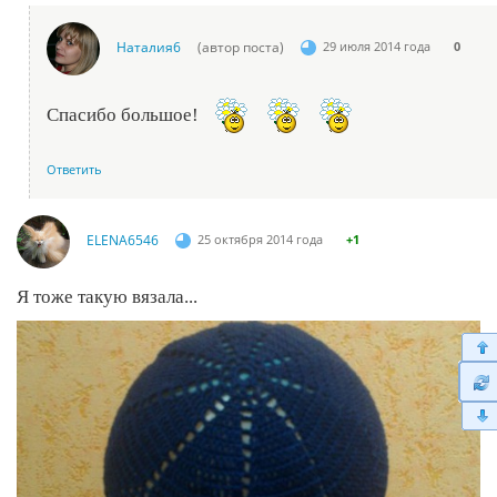
Наталия6
(автор поста)
29 июля 2014 года
0
Спасибо большое!
Ответить
ELENA6546
25 октября 2014 года
+1
Я тоже такую вязала...