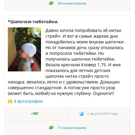
28
комментариев
*Шапочки-тюбетейки.
Давно хотела попробовать хб нитки
стрейч. И вот в самые жаркие дни
понадобились моим внукам шапочки.
Но от панамок дочь сразу отказалась
и попросила тюбетейки. Но
получились шапочки-тюбетейки.
Вязала крючком Кловер 1.75. И мне
показалось для летних детских
шапочек нитка стрейч просто
находка. вязалось легко и с удовольствием. Донышко
совершенно стандартное. А потом уже просто узор
(может быть любой) на нужную глубину. Оцените!!
4 фотографии
+107
2 августа 2014 года
11
комментариев