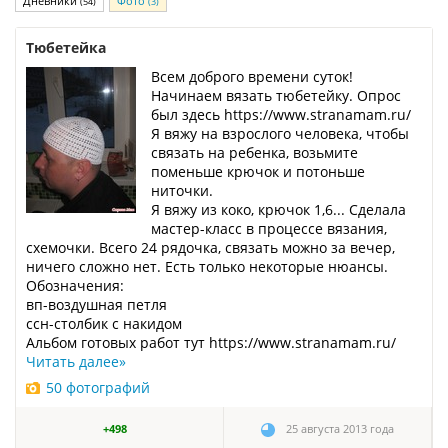
Дневники
Фото
(54)
(3)
Тюбетейка
Всем доброго времени суток!
Начинаем вязать тюбетейку. Опрос
был здесь https://www.stranamam.ru/
Я вяжу на взрослого человека, чтобы
связать на ребенка, возьмите
поменьше крючок и потоньше
ниточки.
Я вяжу из коко, крючок 1,6... Сделала
мастер-класс в процессе вязания,
схемочки. Всего 24 рядочка, связать можно за вечер,
ничего сложно нет. Есть только некоторые нюансы.
Обозначения:
вп-воздушная петля
ссн-столбик с накидом
Альбом готовых работ тут https://www.stranamam.ru/
Читать далее
»
50 фотографий
+498
25 августа 2013 года