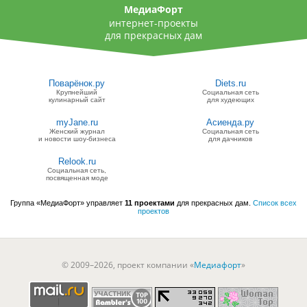
МедиаФорт
интернет-проекты
для прекрасных дам
Поварёнок.ру
Diets.ru
Крупнейший
Социальная сеть
кулинарный сайт
для худеющих
myJane.ru
Асиенда.ру
Женский журнал
Социальная сеть
и новости шоу-бизнеса
для дачников
Relook.ru
Социальная сеть,
посвященная моде
Группа «МедиаФорт» управляет
11 проектами
для прекрасных дам.
Список всех
проектов
© 2009–2026, проект компании «
Медиафорт
»