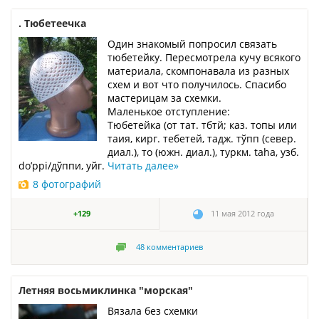
. Тюбетеечка
Один знакомый попросил связать
тюбетейку. Пересмотрела кучу всякого
материала, скомпонавала из разных
схем и вот что получилось. Спасибо
мастерицам за схемки.
Маленькое отступление:
Тюбетейка (от тат. тбтй; каз. топы или
таия, кирг. тебетей, тадж. тўпп (север.
диал.), то (южн. диал.), туркм. taha, узб.
do’ppi/дўппи, уйг.
Читать далее
»
8 фотографий
+129
11 мая 2012 года
48
комментариев
Летняя восьмиклинка "морская"
Вязала без схемки