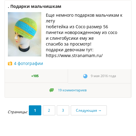
. Подарки мальчишкам
Еще немного подарков мальчикам к
лету
тюбетейка из Сосо размер 56
пинетки новорожденному из сосо
и слингобусики ему же
спасибо за просмотр!
подарки девочкам тут:
https://www.stranamam.ru/
4 фотографии
+105
9 мая 2016 года
19
комментариев
→
1
2
3
Следующая
Страницы: