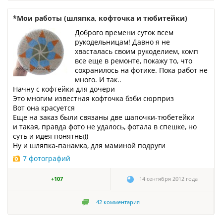
*Мои работы (шляпка, кофточка и тюбитейки)
Доброго времени суток всем
рукодельницам! Давно я не
хвасталась своим рукоделием, комп
все еще в ремонте, покажу то, что
сохранилось на фотике. Пока работ не
много. И так..
Начну с кофтейки для дочери
Это многим известная кофточка бэби сюрприз
Вот она красуется
Еще на заказ были связаны две шапочки-тюбетейки
и такая, правда фото не удалось, фотала в спешке, но
суть и идея понятны))
Ну и шляпка-панамка, для маминой подруги
7 фотографий
+107
14 сентября 2012 года
42
комментария