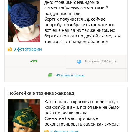
дно: столбики с накидом (8
сегментов)между сегментами 2
воздушные петли
бортик получается 3д, сейчас
попробую изобразить схематично
вот ешё нашла из тех же ниток, но
бортик немного по другой схеме, там
только ст. с налидом с зацепом
3 фотографии
+128
18 апреля 2014 года
49
комментариев
Тюбетейка в технике жаккард
Как-то нашла красивую тюбетейку с
кракозябриками, покоя мне не было
пока не реализовала
Схемы не было, пришлось
реконструировать самой как сумела
4 фотографии