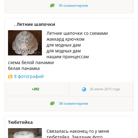
95
комментариев
. Летние шапочки
Летние шапочки со схемами
жаккард крючком
для модных дам
для модных дам
нашим принцессам
схема белой панамки
белая панамка
8 фотографий
+202
26 июня 2015 года
38
комментариев
Тюбетейка
Связалась наконец-то у меня
тюбетейка. Заказчик фото