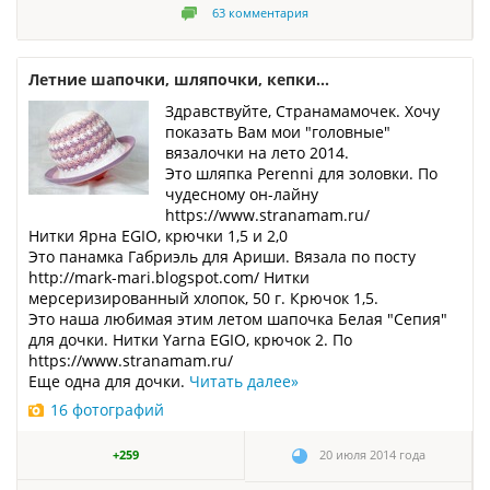
63
комментария
Летние шапочки, шляпочки, кепки...
Здравствуйте, Странамамочек. Хочу
показать Вам мои "головные"
вязалочки на лето 2014.
Это шляпка Perenni для золовки. По
чудесному он-лайну
https://www.stranamam.ru/
Нитки Ярна EGIO, крючки 1,5 и 2,0
Это панамка Габриэль для Ариши. Вязала по посту
http://mark-mari.blogspot.com/ Нитки
мерсеризированный хлопок, 50 г. Крючок 1,5.
Это наша любимая этим летом шапочка Белая "Сепия"
для дочки. Нитки Yarna EGIO, крючок 2. По
https://www.stranamam.ru/
Еще одна для дочки.
Читать далее
»
16 фотографий
+259
20 июля 2014 года