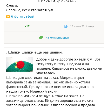
50 г / 240 м, крючок № 2
Схемы:
Спасибо, Всем кто заглянул!
6 фотографий
+151
13 июня 2014 года
45
комментариев
. Шапки шапки еще раз шапки.
Добрый день дорогие жители СМ. Вот
сижу вяжу и вяжу. Подсела я на
вязание. Связалось не много, давно не
хвасталась.
Шапка для хвостиков- на заказ. Модель и цвет
выбирала сама заказчица. Так как именно хотели
фиолетовый. Пряжу с таким цветом искала долго но
нашла только Иранский акрил.
Шапка по мотивам вендулы- тоже на заказ. Но
заказчица отказалась. Её дочке хорошо села но она
хотела вырост по больше. Связала весной а продала