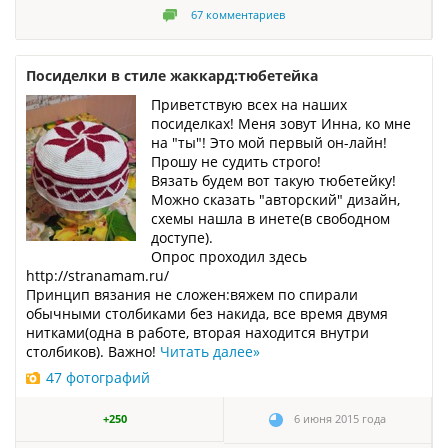
67
комментариев
Посиделки в стиле жаккард:тюбетейка
Приветствую всех на наших
посиделках! Меня зовут Инна, ко мне
на "ты"! Это мой первый он-лайн!
Прошу не судить строго!
Вязать будем вот такую тюбетейку!
Можно сказать "авторский" дизайн,
схемы нашла в инете(в свободном
доступе).
Опрос проходил здесь
http://stranamam.ru/
Принцип вязания не сложен:вяжем по спирали
обычными столбиками без накида, все время двумя
нитками(одна в работе, вторая находится внутри
столбиков). Важно!
Читать далее
»
47 фотографий
+250
6 июня 2015 года