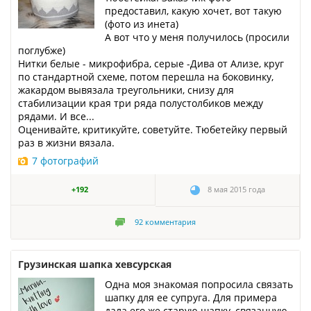
предоставил, какую хочет, вот такую
(фото из инета)
А вот что у меня получилось (просили
поглубже)
Нитки белые - микрофибра, серые -Дива от Ализе, круг
по стандартной схеме, потом перешла на боковинку,
жакардом вывязала треугольники, снизу для
стабилизации края три ряда полустолбиков между
рядами. И все...
Оценивайте, критикуйте, советуйте. Тюбетейку первый
раз в жизни вязала.
7 фотографий
+192
8 мая 2015 года
92
комментария
Грузинская шапка хевсурская
Одна моя знакомая попросила связать
шапку для ее супруга. Для примера
дала его же старую шапку, связанную