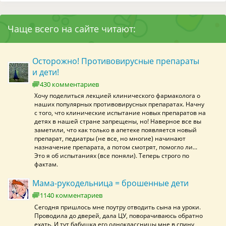
Чаще всего на сайте читают:
Осторожно! Противовирусные препараты
и дети!
430 комментариев
Хочу поделиться лекцией клинического фармаколога о
наших популярных противовирусных препаратах. Начну
с того, что клинические испытание новых препаратов на
детях в нашей стране запрещены, но! Наверное все вы
заметили, что как только в апетеке появляется новый
препарат, педиатры (не все, но многие) начинают
назначение препарата, а потом смотрят, помогло ли...
Это я об испытаниях (все поняли). Теперь строго по
фактам.
Мама-рукодельница = брошенные дети
1140 комментариев
Сегодня пришлось мне поутру отводить сына на уроки.
Проводила до дверей, дала ЦУ, поворачиваюсь обратно
ехать. И тут бабушка его одноклассницы мне в спину