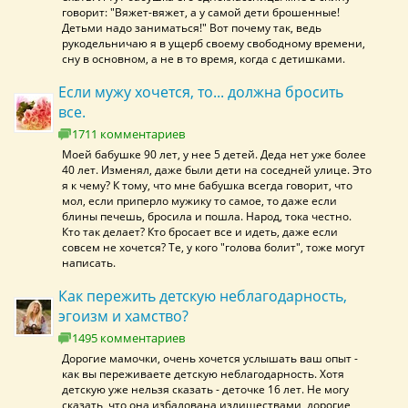
говорит: "Вяжет-вяжет, а у самой дети брошенные!
Детьми надо заниматься!" Вот почему так, ведь
рукодельничаю я в ущерб своему свободному времени,
сну в основном, а не в то время, когда с детишками.
Если мужу хочется, то... должна бросить
все.
1711 комментариев
Моей бабушке 90 лет, у нее 5 детей. Деда нет уже более
40 лет. Изменял, даже были дети на соседней улице. Это
я к чему? К тому, что мне бабушка всегда говорит, что
мол, если приперло мужику то самое, то даже если
блины печешь, бросила и пошла. Народ, тока честно.
Кто так делает? Кто бросает все и идеть, даже если
совсем не хочется? Те, у кого "голова болит", тоже могут
написать.
Как пережить детскую неблагодарность,
эгоизм и хамство?
1495 комментариев
Дорогие мамочки, очень хочется услышать ваш опыт -
как вы переживаете детскую неблагодарность. Хотя
детскую уже нельзя сказать - деточке 16 лет. Не могу
сказать, что она избалована излишествами, дорогие