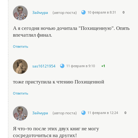
Займура
(автор поста)
10 февраля в 8:31
0
А я сегодня ночью дочитала "Похищенную". Опять
впечатлил финал.
Ответить
sas16121954
11 февраля в 9:10
+1
тоже приступила к чтению Похищенной
Ответить
Займура
(автор поста)
11 февраля в 12:24
0
Я что-то после этих двух книг не могу
сосредоточиться на других!