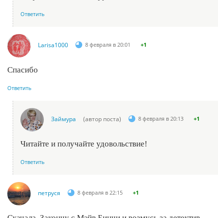
Ответить
Larisa1000
8 февраля в 20:01
+1
Спасибо
Ответить
Займура
(автор поста)
8 февраля в 20:13
+1
Читайте и получайте удовольствие!
Ответить
петруся
8 февраля в 22:15
+1
Скачала. Закончу с Мэйв Бинчи и возмусь за детектив