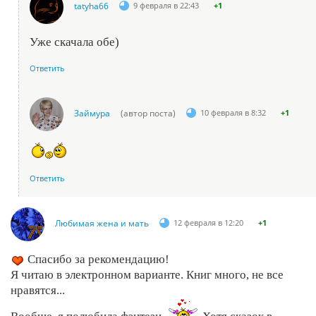
tatyha66
9 февраля в 22:43
+1
Уже скачала обе)
Ответить
Займура
(автор поста)
10 февраля в 8:32
+1
Ответить
Любимая жена и мать
12 февраля в 12:20
+1
Спасибо за рекомендацию!
Я читаю в электронном варианте. Книг много, не все
нравятся...