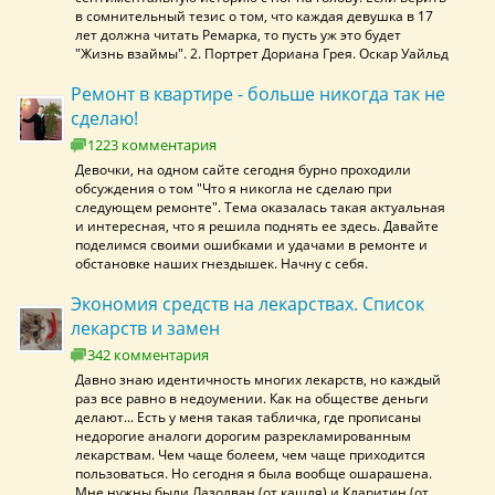
в сомнительный тезис о том, что каждая девушка в 17
лет должна читать Ремарка, то пусть уж это будет
"Жизнь взаймы". 2. Портрет Дориана Грея. Оскар Уайльд
Ремонт в квартире - больше никогда так не
сделаю!
1223 комментария
Девочки, на одном сайте сегодня бурно проходили
обсуждения о том "Что я никогла не сделаю при
следующем ремонте". Тема оказалась такая актуальная
и интересная, что я решила поднять ее здесь. Давайте
поделимся своими ошибками и удачами в ремонте и
обстановке наших гнездышек. Начну с себя.
Экономия средств на лекарствах. Список
лекарств и замен
342 комментария
Давно знаю идентичность многих лекарств, но каждый
раз все равно в недоумении. Как на обществе деньги
делают... Есть у меня такая табличка, где прописаны
недорогие аналоги дорогим разрекламированным
лекарствам. Чем чаще болеем, чем чаще приходится
пользоваться. Но сегодня я была вообще ошарашена.
Мне нужны были Лазолван (от кашля) и Кларитин (от