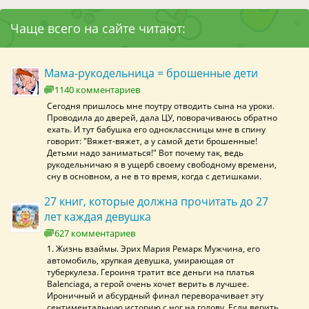
Чаще всего на сайте читают:
Мама-рукодельница = брошенные дети
1140 комментариев
Сегодня пришлось мне поутру отводить сына на уроки.
Проводила до дверей, дала ЦУ, поворачиваюсь обратно
ехать. И тут бабушка его одноклассницы мне в спину
говорит: "Вяжет-вяжет, а у самой дети брошенные!
Детьми надо заниматься!" Вот почему так, ведь
рукодельничаю я в ущерб своему свободному времени,
сну в основном, а не в то время, когда с детишками.
27 книг, которые должна прочитать до 27
лет каждая девушка
627 комментариев
1. Жизнь взаймы. Эрих Мария Ремарк Мужчина, его
автомобиль, хрупкая девушка, умирающая от
туберкулеза. Героиня тратит все деньги на платья
Balenciaga, а герой очень хочет верить в лучшее.
Ироничный и абсурдный финал переворачивает эту
сентиментальную историю с ног на голову. Если верить