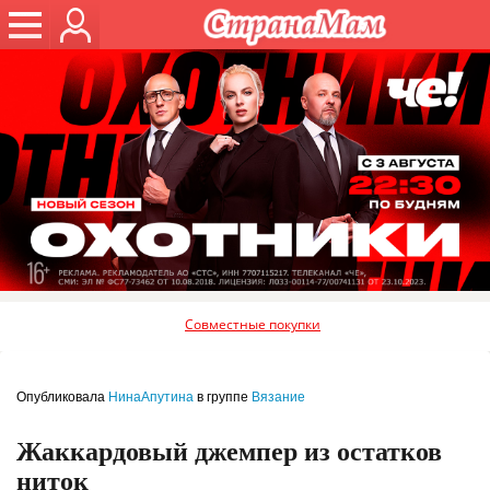
Совместные покупки
Опубликовала
НинаАпутина
в группе
Вязание
Жаккардовый джемпер из остатков
ниток