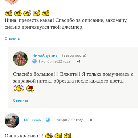
Нина, прелесть какая! Спасибо за описание, захомячу,
сильно приглянулся твой джемпер.
Ответить
НинаАпутина
(автор поста)
1 ноября 2022 года
+1
Спасибо большое!!! Вяжите!! Я только помучилась с
заправкой ниток...обрезала после каждого цвета...
Ответить
NGluhova
1 ноября 2022 года
0
Очень красиво!!!