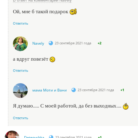
В ответ на комментарий Navely
Ой, мне б такой подарок
Ответить
Navely
23 сентября 2021 года
+2
а вдруг повезёт
Ответить
мама Моти и Вани
23 сентября 2021 года
+1
Я думаю..... С моей работой, да без выходных....
Ответить
Detenyshka
23 сентября 2021 года
+1