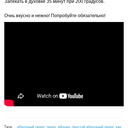
Запекать в духовке 35 минут при 200 градусов.
Очнь вкусно и нежно! Попробуйте обязательно!
Тэги:
яблочный пирог
,
пирог
,
яблоки
,
простой яблочный пирог
,
как