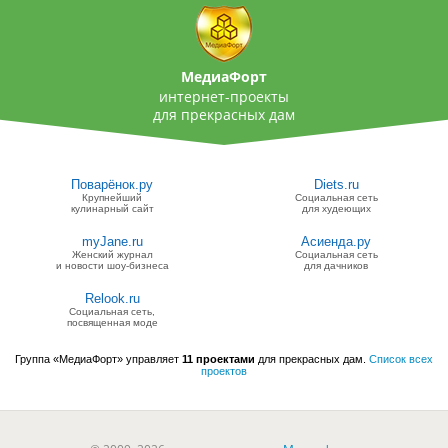
МедиаФорт
интернет-проекты
для прекрасных дам
Поварёнок.ру
Diets.ru
Крупнейший
Социальная сеть
кулинарный сайт
для худеющих
myJane.ru
Асиенда.ру
Женский журнал
Социальная сеть
и новости шоу-бизнеса
для дачников
Relook.ru
Социальная сеть,
посвященная моде
Группа «МедиаФорт» управляет
11 проектами
для прекрасных дам.
Список всех
проектов