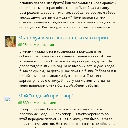
Ксюшка появление брата? Как правильно нивелировать
ее ревность, которая обязательно будет? Как я смогу
распределять свое внимание, свободное время, любовь
между двумя детьми и мужем? Начиталась всяких
статей, приняла к сведению опыт мам, имеющих двух и
более детей. Расскажу, что из всего этого получилось.
Мы получаем от жизни то, во что верим
254 комментария
В жизни каждого из нас однажды происходят те
события, которые сильно меняют нашу жизнь. И я не
исключение. Вот об этом я и хочу поведать другим. На
дворе тогда был 2006 год. Мне было 27 лет. Я уже 3 года
была замужем, но деток у нас пока не было. Работала я в
одной крупной компании бухгалтером. Считала
зарплату на всю фирму. И наступил момент, когда на
меня взвалили очень большой объем работы.
Мой "модный приговор"
680 комментариев
В марте месяце были съемки с моим участием в
программе "Модный приговор". Ничего хорошего об
этой передаче вспомнить я не могу, хотя было немало
приятных моментов. Но самое страшное - мне обрезали