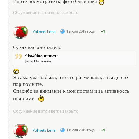
Идите посмотрите на фото Олейника
Обсуждение в этой ветке закрыто
Volinets Lena
1 июля 2019 года
+1
О, как вас оно задело
elka40ina пишет:
фото Олейника
Я сама уже забыла, что его размещала, а вы до сих
пор помните.
Спасибо за внимание к мои постам и за активность
под ними
Обсуждение в этой ветке закрыто
Volinets Lena
1 июля 2019 года
+1