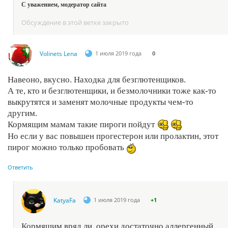
С уважением, модератор сайта
Обсуждение в этой ветке закрыто
Volinets Lena
1 июля 2019 года
0
Навеоно, вкусно. Находка для безглютенщиков.
А те, кто и безглютенщики, и безмолочники тоже как-то
выкрутятся и заменят молочные продукты чем-то
другим.
Кормящим мамам такие пироги пойдут
Но если у вас повышен прогестерон или пролактин, этот
пирог можно только пробовать
Ответить
KatyaFa
1 июля 2019 года
+1
Кормящим вряд ли, орехи достаточно аллергенный