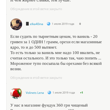
И чем жирнее сливки, тем лучше.
Обсуждение в этой ветке закрыто
elka40ina
1 июля 2019 года
0
Если судить по тырнетным ценам, то ваниль - 20
гривен за 1 ОДИН ! грамм, орехи если магазинные
ядро, то и до 500 вытянет.
То есть только за ваниль мне надо 100 ввалить, не
считая остального. И это только так, чаю попить ...
Мороженое тупо посыпала бы орехами без всякой
возни.
Обсуждение в этой ветке закрыто
Volinets Lena
1 июля 2019 года
+1
У нас в магазине фундук 360 грн чищеный