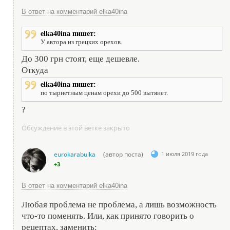
В ответ на комментарий elka40ina
elka40ina пишет:
У автора из грецких орехов.
До 300 грн стоят, еще дешевле.
Откуда
elka40ina пишет:
по тырнетным ценам орехи до 500 вытянет.
?
Обсуждение в этой ветке закрыто
eurokarabulka
(автор поста)
1 июля 2019 года
+3
В ответ на комментарий elka40ina
Любая проблема не проблема, а лишь возможность
что-то поменять. Или, как принято говорить о
рецептах, заменить: