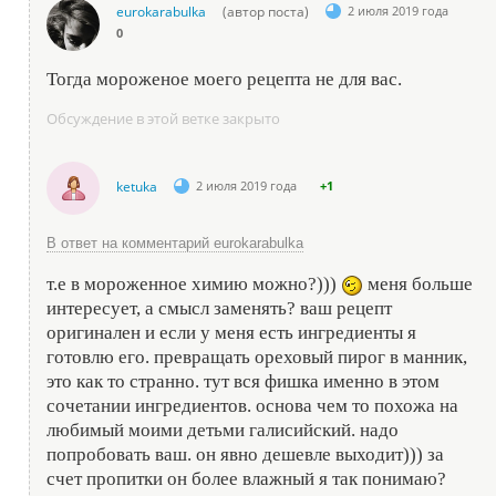
eurokarabulka
(автор поста)
2 июля 2019 года
0
Тогда мороженое моего рецепта не для вас.
Обсуждение в этой ветке закрыто
ketuka
2 июля 2019 года
+1
В ответ на комментарий eurokarabulka
т.е в мороженное химию можно?)))
меня больше
интересует, а смысл заменять? ваш рецепт
оригинален и если у меня есть ингредиенты я
готовлю его. превращать ореховый пирог в манник,
это как то странно. тут вся фишка именно в этом
сочетании ингредиентов. основа чем то похожа на
любимый моими детьми галисийский. надо
попробовать ваш. он явно дешевле выходит))) за
счет пропитки он более влажный я так понимаю?