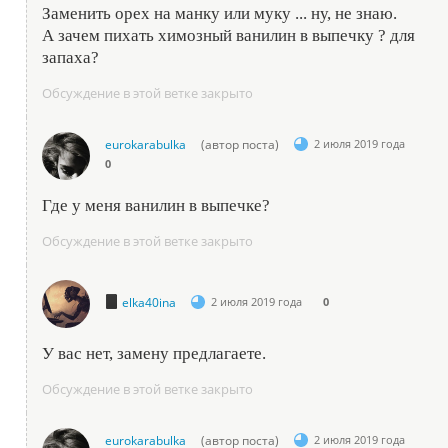
Заменить орех на манку или муку ... ну, не знаю.
А зачем пихать химозный ванилин в выпечку ? для
запаха?
Обсуждение в этой ветке закрыто
eurokarabulka
(автор поста)
2 июля 2019 года
0
Где у меня ванилин в выпечке?
Обсуждение в этой ветке закрыто
elka40ina
2 июля 2019 года
0
У вас нет, замену предлагаете.
Обсуждение в этой ветке закрыто
eurokarabulka
(автор поста)
2 июля 2019 года