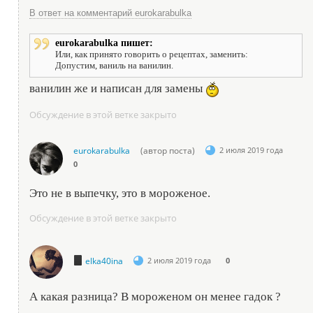
В ответ на комментарий eurokarabulka
eurokarabulka пишет:
Или, как принято говорить о рецептах, заменить:
Допустим, ваниль на ванилин.
ванилин же и написан для замены
Обсуждение в этой ветке закрыто
eurokarabulka
(автор поста)
2 июля 2019 года
0
Это не в выпечку, это в мороженое.
Обсуждение в этой ветке закрыто
elka40ina
2 июля 2019 года
0
А какая разница? В мороженом он менее гадок ?