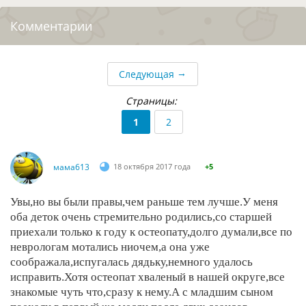
Комментарии
→
Следующая
Страницы:
1
2
мама613
18 октября 2017 года
+5
Увы,но вы были правы,чем раньше тем лучше.У меня
оба деток очень стремительно родились,со старшей
приехали только к году к остеопату,долго думали,все по
неврологам мотались ниочем,а она уже
соображала,испугалась дядьку,немного удалось
исправить.Хотя остеопат хваленый в нашей округе,все
знакомые чуть что,сразу к нему.А с младшим сыном