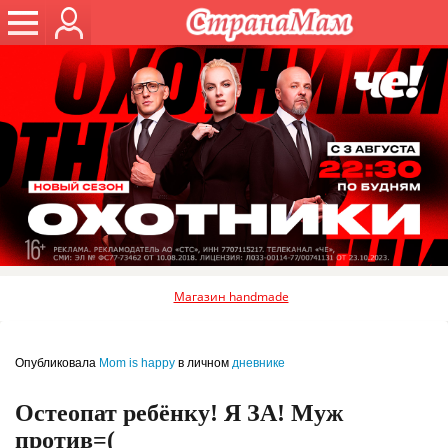
Магазин handmade
Опубликовала
Mom is happy
в личном
дневнике
Остеопат ребёнку! Я ЗА! Муж
против=(