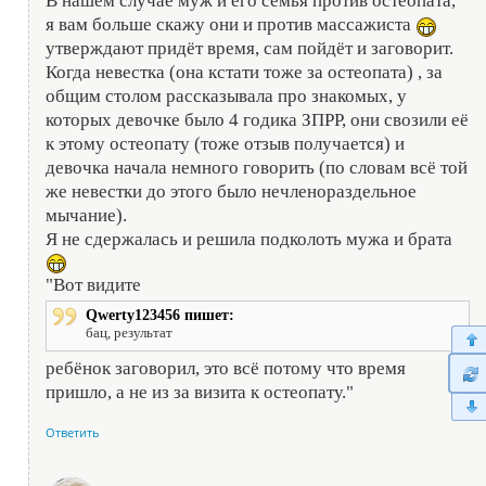
В нашем случае муж и его семья против остеопата,
я вам больше скажу они и против массажиста
утверждают придёт время, сам пойдёт и заговорит.
Когда невестка (она кстати тоже за остеопата) , за
общим столом рассказывала про знакомых, у
которых девочке было 4 годика ЗПРР, они свозили её
к этому остеопату (тоже отзыв получается) и
девочка начала немного говорить (по словам всё той
же невестки до этого было нечленораздельное
мычание).
Я не сдержалась и решила подколоть мужа и брата
"Вот видите
Qwerty123456 пишет:
бац, результат
ребёнок заговорил, это всё потому что время
пришло, а не из за визита к остеопату."
Ответить