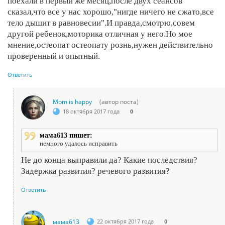
поехали в первый же месяц,после двух сеансов
сказал,что все у нас хорошо,"нигде ничего не сжато,все
тело дышит в равновесии".И правда,смотрю,совем
другой ребенок,моторика отличная у него.Но мое
мнение,остеопат остеопату рознь,нужен действительно
проверенный и опытный.
Ответить
Mom is happy
(автор поста)
18 октября 2017 года
0
мама613 пишет:
немного удалось исправить
Не до конца выправили да? Какие последствия?
Задержка развития? речевого развития?
Ответить
мама613
22 октября 2017 года
0