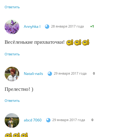
Ответить
Annyhka I
28 января 2017 года
+1
Весёленькие прихваточки!
Ответить
Natali-nails
29 января 2017 года
0
Прелестно! )
Ответить
abcd 7060
29 января 2017 года
0