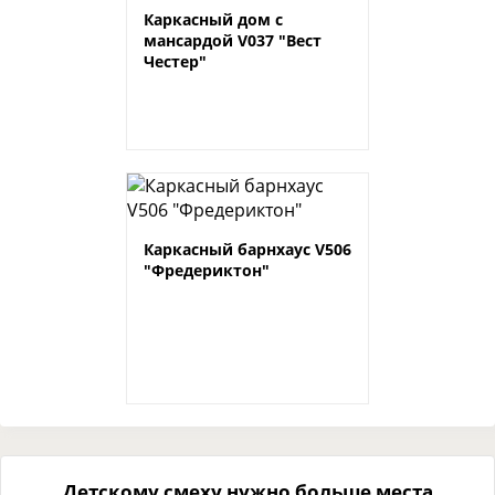
Каркасный дом с
мансардой V037 "Вест
Честер"
Каркасный барнхаус V506
"Фредериктон"
Детскому смеху нужно больше места