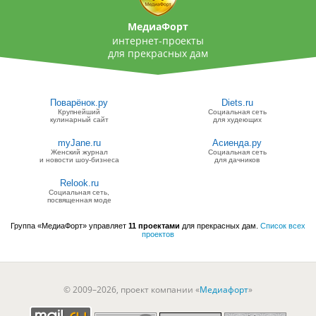
МедиаФорт
интернет-проекты
для прекрасных дам
Поварёнок.ру
Diets.ru
Крупнейший
Социальная сеть
кулинарный сайт
для худеющих
myJane.ru
Асиенда.ру
Женский журнал
Социальная сеть
и новости шоу-бизнеса
для дачников
Relook.ru
Социальная сеть,
посвященная моде
Группа «МедиаФорт» управляет
11 проектами
для прекрасных дам.
Список всех
проектов
© 2009–2026, проект компании «
Медиафорт
»