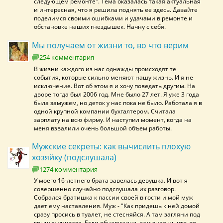
следующем ремонте". Тема оказалась такая актуальная
и интересная, что я решила поднять ее здесь. Давайте
поделимся своими ошибками и удачами в ремонте и
обстановке наших гнездышек. Начну с себя.
Мы получаем от жизни то, во что верим
254 комментария
В жизни каждого из нас однажды происходят те
события, которые сильно меняют нашу жизнь. И я не
исключение. Вот об этом я и хочу поведать другим. На
дворе тогда был 2006 год. Мне было 27 лет. Я уже 3 года
была замужем, но деток у нас пока не было. Работала я в
одной крупной компании бухгалтером. Считала
зарплату на всю фирму. И наступил момент, когда на
меня взвалили очень большой объем работы.
Мужские секреты: как вычислить плохую
хозяйку (подслушала)
1274 комментария
У моего 16-летнего брата завелась девушка. И вот я
совершенно случайно подслушала их разговор.
Собрался братишка к пассии своей в гости и мой муж
дает ему наставления. Муж - "Как придешь к ней домой
сразу просись в туалет, не стесняйся. А там загляни под
крышку унитаза. Если обнаружишь сам знаешь что, то