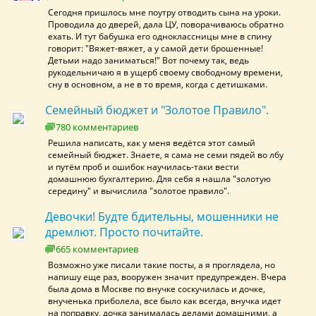
Сегодня пришлось мне поутру отводить сына на уроки.
Проводила до дверей, дала ЦУ, поворачиваюсь обратно
ехать. И тут бабушка его одноклассницы мне в спину
говорит: "Вяжет-вяжет, а у самой дети брошенные!
Детьми надо заниматься!" Вот почему так, ведь
рукодельничаю я в ущерб своему свободному времени,
сну в основном, а не в то время, когда с детишками.
Семейный бюджет и "Золотое Правило".
780 комментариев
Решила написать, как у меня ведётся этот самый
семейный бюджет. Знаете, я сама не семи пядей во лбу
и путём проб и ошибок научилась-таки вести
домашнюю бухгалтерию. Для себя я нашла "золотую
середину" и вычислила "золотое правило".
Девочки! Будте бдительны, мошенники не
дремлют. Просто почитайте.
665 комментариев
Возможно уже писали такие посты, а я проглядела, но
напишу еще раз, вооружен значит предупрежден. Вчера
была дома в Москве по внучке соскучилась и дочке,
внученька приболела, все было как всегда, внучка идет
на поправку, дочка занималась делами домашними, а