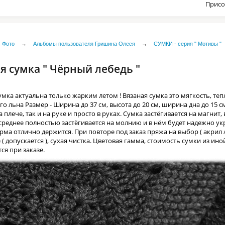
Присо
Фото
→
Альбомы пользователя Гришина Олеся
→
СУМКИ - серия " Мотивы "
я сумка " Чёрный лебедь "
умка актуальна только жарким летом ! Вязаная сумка это мягкость, теп
о льна Размер - Ширина до 37 см, высота до 20 см, ширина дна до 15 см
а плече, так и на руке и просто в руках. Сумка застёгивается на магнит
 среднее полностью застёгивается на молнию и в нём будет надежно у
ма отлично держится. При повторе под заказ пряжа на выбор ( акрил /
( допускается ), сухая чистка. Цветовая гамма, стоимость сумки из и
ся при заказе.