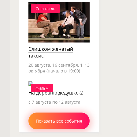
Спектакль
Слишком женатый
таксист
20 августа, 16 сентября, 1, 13
октября (начало в 19:00)
Фильм
На деревню дедушке-2
c 7 августа по 12 августа
Показать все события