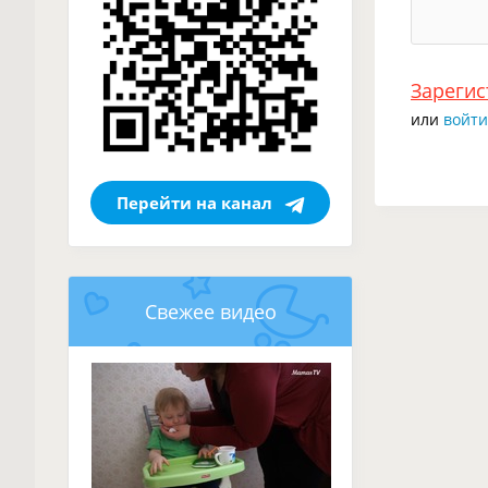
Зарегис
или
войти
Перейти на канал
Свежее видео