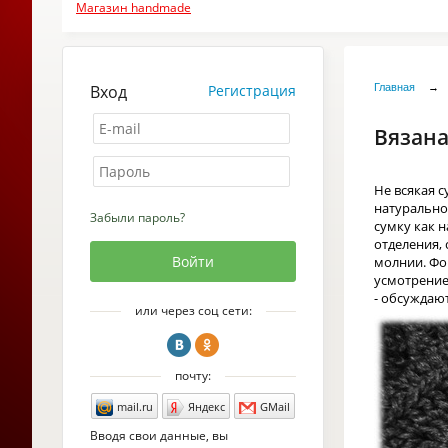
Магазин handmade
Вход
Регистрация
Главная
→
Вязана
Не всякая с
натуральног
Забыли пароль?
сумку как н
отделения,
молнии. Фор
усмотрение 
- обсуждают
или через соц сети:
почту:
mail.ru
Яндекс
GMail
Вводя свои данные, вы