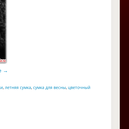
→
е
ки
,
летняя сумка
,
сумка для весны
,
цветочный