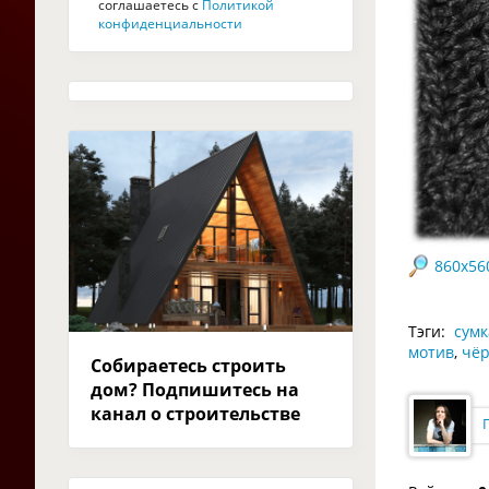
соглашаетесь с
Политикой
конфиденциальности
860x56
Тэги:
сумк
мотив
,
чёр
Собираетесь строить
дом? Подпишитесь на
канал о строительстве