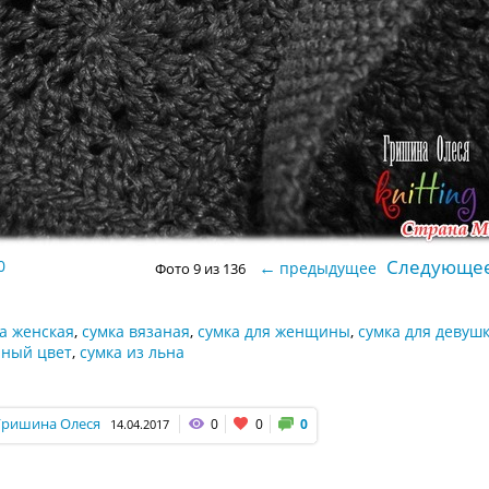
Следующе
0
←
предыдущее
Фото 9 из 136
а женская
,
сумка вязаная
,
сумка для женщины
,
сумка для девуш
ный цвет
,
сумка из льна
Гришина Олеся
0
0
0
14.04.2017