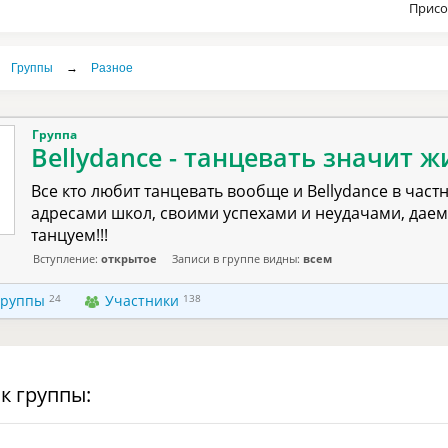
Присо
Группы
→
Разное
Группа
Bellydance - танцевать значит ж
Все кто любит танцевать вообще и Bellydance в част
адресами школ, своими успехами и неудачами, даем
танцуем!!!
Вступление:
открытое
Записи в группе видны:
всем
группы
24
Участники
138
к группы: