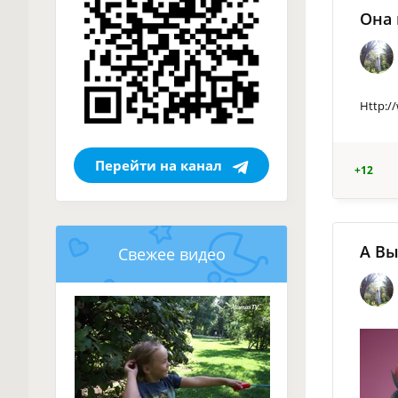
Она 
Http:/
Перейти на канал
+12
А Вы
Свежее видео