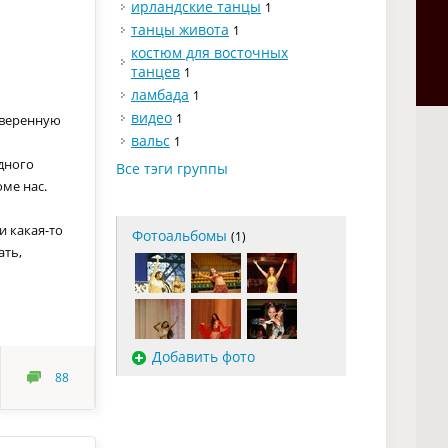
ирландские танцы
1
танцы живота
1
костюм для восточных
танцев
1
ламбада
1
видео
уверенную
1
вальс
1
дного
Все тэги группы
ме нас.
и какая-то
Фотоальбомы
(1)
ать,
Добавить фото
88