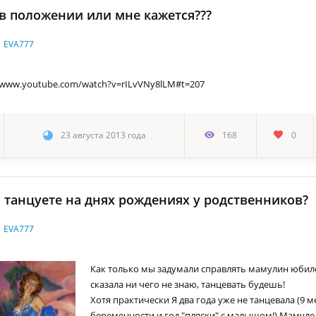
в положении или мне кажется???
EVA777
/www.youtube.com/watch?v=rILvVNy8lLM#t=207
23 августа 2013 года
168
0
 танцуете на днях рождениях у родственников?
EVA777
Как только мы задумали справлять мамулин юбил
сказала ни чего не знаю, танцевать будешь!
Хотя практически Я два года уже не танцевала (9 м
беременности и год "пляски" с малышом!) Мамуле