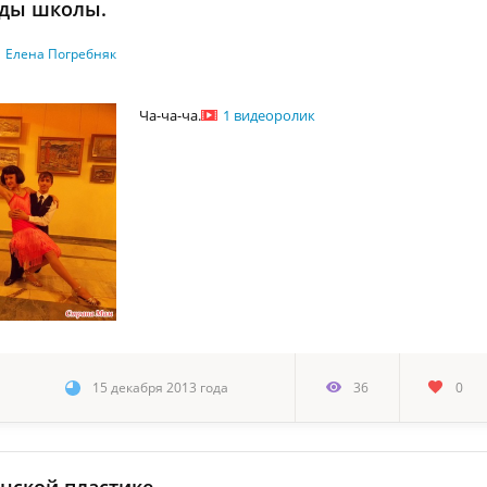
зды школы.
Елена Погребняк
Ча-ча-ча.
1 видеоролик
15 декабря 2013 года
36
0