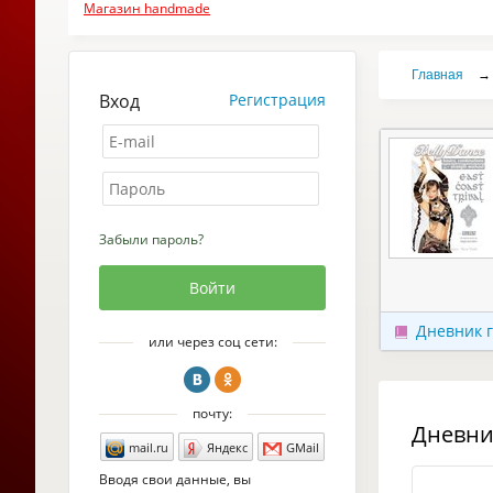
Магазин handmade
Главная
→
Вход
Регистрация
Забыли пароль?
Дневник 
или через соц сети:
почту:
Дневни
mail.ru
Яндекс
GMail
Вводя свои данные, вы