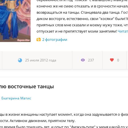
конечно же не смею отказать и в срочности начал
возвращаться на танцы. Станцевала два танца. Гос
диком восторге, естественно, свои "косяки" были!
приятных слов мне сказали и моему мужу тоже, ч
отпускает и не препятствует моим занятиям!
Читат
2 фотографии
25 июля 2012 года
237
0
лю восточные танцы
Екатерина Матис
ы в жизни женщины наступает момент, когда она задумывается о фи
ости. Активном движении, приятном телу.
то время было тридцать лет, и опыт по "физкультуре" у меня какой-то у