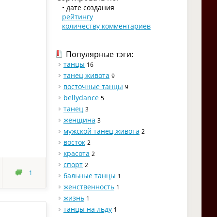
• дате создания
рейтингу
количеству комментариев
Популярные тэги:
танцы
16
танец живота
9
восточные танцы
9
bellydance
5
танец
3
женщина
3
мужской танец живота
2
восток
2
красота
2
спорт
2
1
бальные танцы
1
женственность
1
жизнь
1
танцы на льду
1