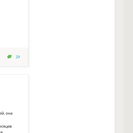
29
ей, она
есяцев
 Я