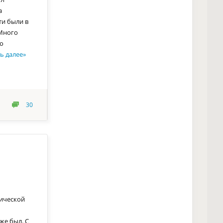
а
ти были в
 Много
то
ь далее
»
30
зической
же был. С