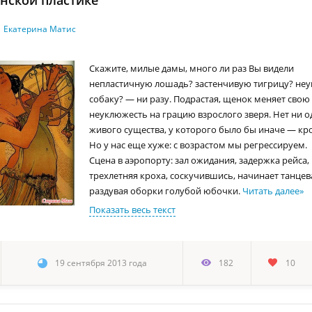
нской пластике
Екатерина Матис
Скажите, милые дамы, много ли раз Вы видели
непластичную лошадь? застенчивую тигрицу? не
собаку? — ни разу. Подрастая, щенок меняет свою
неуклюжесть на грацию взрослого зверя. Нет ни о
живого существа, у которого было бы иначе — кро
Но у нас еще хуже: с возрастом мы регрессируем.
Сцена в аэропорту: зал ожидания, задержка рейса, 
трехлетняя кроха, соскучившись, начинает танцев
раздувая оборки голубой юбочки.
Читать далее
»
Показать весь текст
19 сентября 2013 года
182
10