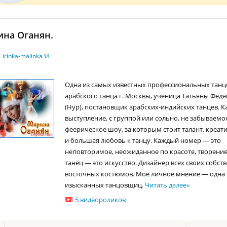
на Оганян.
irinka-malinka38
Одна из самых известных профессиональных тан
арабского танца г. Москвы, ученица Татьяны Фед
(Нур), постановщик арабских-индийских танцев. К
выступление, с группой или сольно, не забываемо
феерическое шоу, за которым стоит талант, креат
и большая любовь к танцу. Каждый номер — это
неповторимое, неожиданное по красоте, творение
танец — это искусство. Дизайнер всех своих собст
восточных костюмов. Мое личное мнение — одна 
изысканных танцовщиц.
Читать далее
»
5 видеороликов