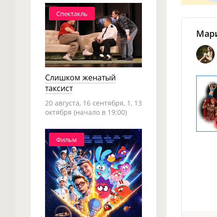
Спектакль
Мари
Слишком женатый
таксист
20 августа, 16 сентября, 1, 13
октября (начало в 19:00)
Фильм