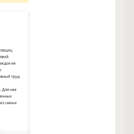
цовщиц
яевой
аждое ее
е
ивный труд
. Для нее
венных
из самых