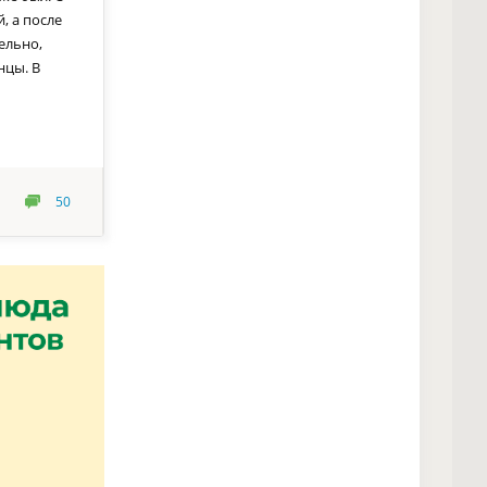
, а после
тельно,
нцы. В
50