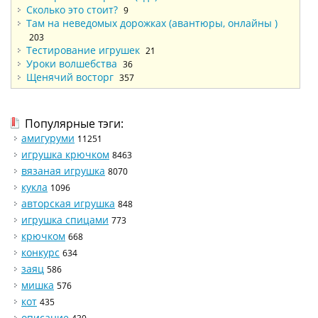
Сколько это стоит?
9
Там на неведомых дорожках (авантюры, онлайны )
203
Тестирование игрушек
21
Уроки волшебства
36
Щенячий восторг
357
Популярные тэги:
амигуруми
11251
игрушка крючком
8463
вязаная игрушка
8070
кукла
1096
авторская игрушка
848
игрушка спицами
773
крючком
668
конкурс
634
заяц
586
мишка
576
кот
435
описание