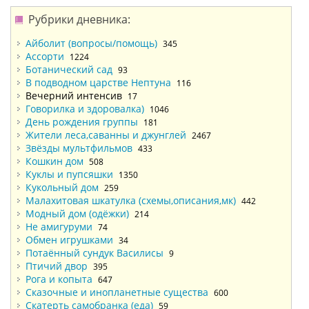
Рубрики дневника:
Айболит (вопросы/помощь)
345
Ассорти
1224
Ботанический сад
93
В подводном царстве Нептуна
116
Вечерний интенсив
17
Говорилка и здоровалка)
1046
День рождения группы
181
Жители леса,саванны и джунглей
2467
Звёзды мультфильмов
433
Кошкин дом
508
Куклы и пупсяшки
1350
Кукольный дом
259
Малахитовая шкатулка (схемы,описания,мк)
442
Модный дом (одёжки)
214
Не амигуруми
74
Обмен игрушками
34
Потаённый сундук Василисы
9
Птичий двор
395
Рога и копыта
647
Сказочные и инопланетные существа
600
Скатерть самобранка (еда)
59