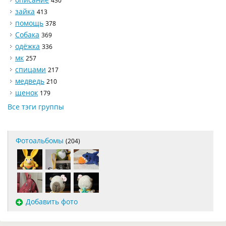
430
зайка
413
помощь
378
Собака
369
одёжка
336
мк
257
спицами
217
медведь
210
щенок
179
Все тэги группы
Фотоальбомы
(204)
Добавить фото