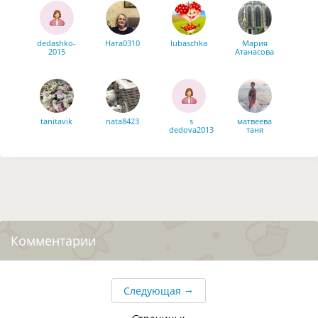
dedashko-
Ната0310
lubaschka
Мария
2015
Атанасова
tanitavik
nata8423
s
матвеева
dedova2013
таня
frotom
Ннн
bonito11
tatyana
Наталья
grak
Комментарии
→
Следующая