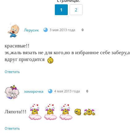
Страницы:
1
2
Лерусик
3 мая 2013 года
0
красивые!!
эх,жаль вязать не для кого,но в избранное себе заберу,а
вдруг пригодится
Ответить
замарочка
4 мая 2013 года
0
Ляпота!!!
Ответить