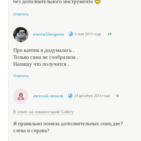
без дополнительного инструмента
Ответить
marina56evgenia
6 мая 2013 года
+1
Про кантик я додумалась .
Только сама не сообразила .
Напишу что получится .
Ответить
евгений леонов
23 декабря 2013 года
0
В ответ на комментарий Gallery
Я правильно поняла дополнительных спиц две?
слева и справа?