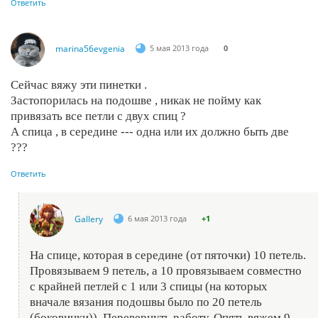
Ответить
marina56evgenia
5 мая 2013 года
0
Сейчас вяжу эти пинетки .
Застопорилась на подошве , никак не пойму как
привязать все петли с двух спиц ?
А спица , в середине --- одна или их должно быть две
???
Ответить
Gallery
6 мая 2013 года
+1
На спице, которая в середине (от пяточки) 10 петель.
Провязываем 9 петель, а 10 провязываем совместно
с крайней петлей с 1 или 3 спицы (на которых
вначале вязания подошвы было по 20 петель
(боковинки)). Перевернуть работу. Опять вяжем 9