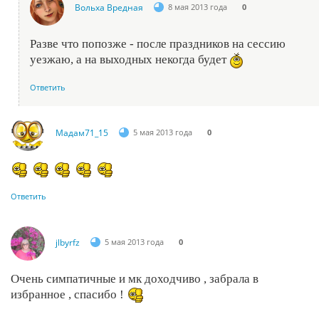
Вольха Вредная
8 мая 2013 года
0
Разве что попозже - после праздников на сессию
уезжаю, а на выходных некогда будет
Ответить
Мадам71_15
5 мая 2013 года
0
Ответить
jlbyrfz
5 мая 2013 года
0
Очень симпатичные и мк доходчиво , забрала в
избранное , спасибо !