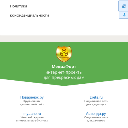
Политика
конфиденциальности
МедиаФорт
интернет-проекты
для прекрасных дам
Поварёнок.ру
Diets.ru
Крупнейший
Социальная сеть
кулинарный сайт
для худеющих
myJane.ru
Асиенда.ру
Женский журнал
Социальная сеть
и новости шоу-бизнеса
для дачников