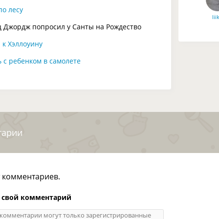
по лесу
lii
 Джордж попросил у Санты на Рождество
 к Хэллоуину
ь с ребенком в самолете
тарии
т комментариев.
 свой комментарий