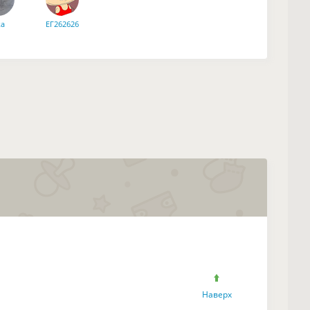
ka
ЕГ262626
Наверх