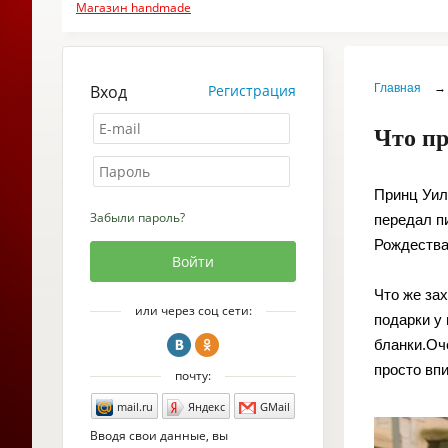
Магазин handmade
Вход
Регистрация
Главная
→
Что п
Принц Уил
Забыли пароль?
передал п
Рождества
Что же за
или через соц сети:
подарки у 
бланки.Оч
просто вп
почту:
mail.ru
Яндекс
GMail
Вводя свои данные, вы