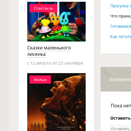
Прогулка 
Спектакль
Что принц
Готовимся
Как летат
Сказки маленького
лисенка
c 12 августа по 23 сентября
Коммен
Фильм
Пока не
Оставить