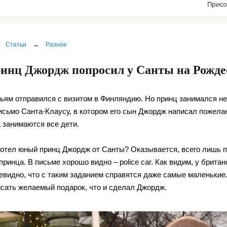
Присо
Статьи
→
Разное
ринц Джордж попросил у Санты на Рожде
ьям отправился с визитом в Финляндию. Но принц занимался не
исьмо Санта-Клаусу, в котором его сын Джордж написал пожелан
 занимаются все дети.
хотел юный принц Джордж от Санты? Оказывается, всего лишь 
принца. В письме хорошо видно – police car. Как видим, у брит
евидно, что с таким заданием справятся даже самые маленькие.
исать желаемый подарок, что и сделал Джордж.