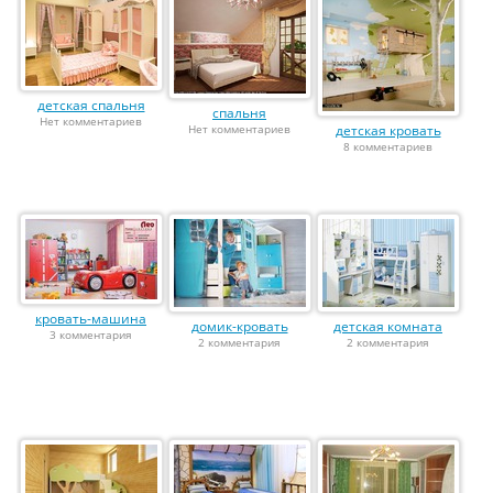
детская спальня
спальня
Нет комментариев
Нет комментариев
детская кровать
8 комментариев
кровать-машина
домик-кровать
детская комната
3 комментария
2 комментария
2 комментария