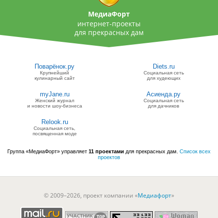
МедиаФорт
интернет-проекты
для прекрасных дам
Поварёнок.ру
Diets.ru
Крупнейший
Социальная сеть
кулинарный сайт
для худеющих
myJane.ru
Асиенда.ру
Женский журнал
Социальная сеть
и новости шоу-бизнеса
для дачников
Relook.ru
Социальная сеть,
посвященная моде
Группа «МедиаФорт» управляет
11 проектами
для прекрасных дам.
Список всех
проектов
© 2009–2026, проект компании «
Медиафорт
»