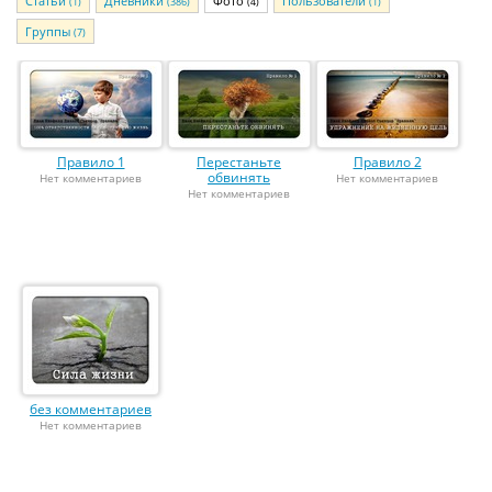
Статьи
Дневники
Фото
Пользователи
(1)
(386)
(4)
(1)
Группы
(7)
Правило 1
Перестаньте
Правило 2
обвинять
Нет комментариев
Нет комментариев
Нет комментариев
без комментариев
Нет комментариев