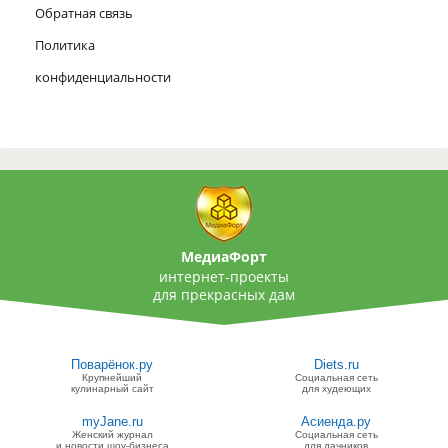
Обратная связь
Политика
конфиденциальности
МедиаФорт
интернет-проекты
для прекрасных дам
Поварёнок.ру
Diets.ru
Крупнейший
Социальная сеть
кулинарный сайт
для худеющих
myJane.ru
Асиенда.ру
Женский журнал
Социальная сеть
и новости шоу-бизнеса
для дачников