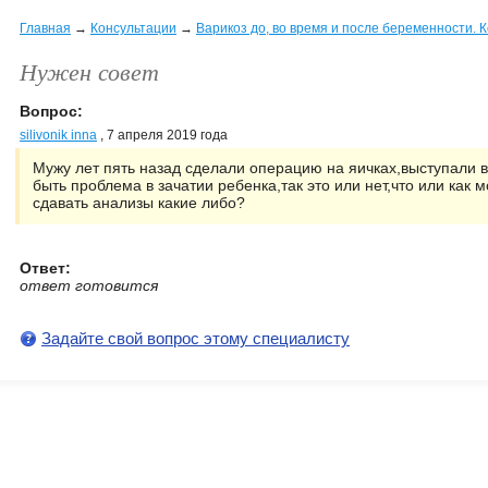
Главная
→
Консультации
→
Варикоз до, во время и после беременности. 
Нужен совет
Вопрос:
silivonik inna
, 7 апреля 2019 года
Мужу лет пять назад сделали операцию на яичках,выступали в
быть проблема в зачатии ребенка,так это или нет,что или как 
сдавать анализы какие либо?
Ответ:
ответ готовится
Задайте свой вопрос этому специалисту