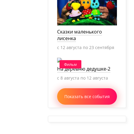
Сказки маленького
лисенка
c 12 августа по 23 сентября
Фильм
На деревню дедушке-2
c 8 августа по 12 августа
Показать все события