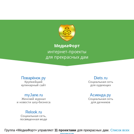
МедиаФорт
интернет-проекты
для прекрасных дам
Поварёнок.ру
Diets.ru
Крупнейший
Социальная сеть
кулинарный сайт
для худеющих
myJane.ru
Асиенда.ру
Женский журнал
Социальная сеть
и новости шоу-бизнеса
для дачников
Relook.ru
Социальная сеть,
посвященная моде
Группа «МедиаФорт» управляет
11 проектами
для прекрасных дам.
Список всех
проектов