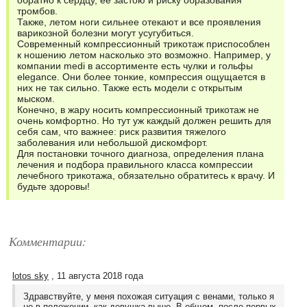
обратно к сердцу, ее застою и риску образования
тромбов.
Также, летом ноги сильнее отекают и все проявления
варикозной болезни могут усугубиться.
Современный компрессионный трикотаж приспособлен
к ношению летом насколько это возможно. Например, у
компании medi в ассортименте есть чулки и гольфы
elegance. Они более тонкие, компрессия ощущается в
них не так сильно. Также есть модели с открытым
мыском.
Конечно, в жару носить компрессионный трикотаж не
очень комфортно. Но тут уж каждый должен решить для
себя сам, что важнее: риск развития тяжелого
заболевания или небольшой дискомфорт.
Для постановки точного диагноза, определения плана
лечения и подбора правильного класса компрессии
лечебного трикотажа, обязательно обратитесь к врачу. И
будьте здоровы!
Комментарии:
lotos sky
, 11 августа 2018 года
Здравствуйте, у меня похожая ситуация с венами, только я
не в положении, как девушка выше. В общем, после первых