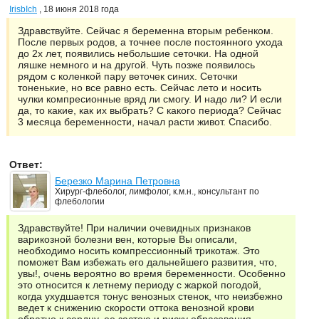
IrisbIch
, 18 июня 2018 года
Здравствуйте. Сейчас я беременна вторым ребенком.
После первых родов, а точнее после постоянного ухода
до 2х лет, появились небольшие сеточки. На одной
ляшке немного и на другой. Чуть позже появилось
рядом с коленкой пару веточек синих. Сеточки
тоненькие, но все равно есть. Сейчас лето и носить
чулки компресионные вряд ли смогу. И надо ли? И если
да, то какие, как их выбрать? С какого периода? Сейчас
3 месяца беременности, начал расти живот. Спасибо.
Ответ:
Березко Марина Петровна
Хирург-флеболог, лимфолог, к.м.н., консультант по
флебологии
Здравствуйте! При наличии очевидных признаков
варикозной болезни вен, которые Вы описали,
необходимо носить компрессионный трикотаж. Это
поможет Вам избежать его дальнейшего развития, что,
увы!, очень вероятно во время беременности. Особенно
это относится к летнему периоду с жаркой погодой,
когда ухудшается тонус венозных стенок, что неизбежно
ведет к снижению скорости оттока венозной крови