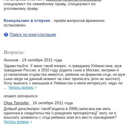
специалист по семейному праву, специалист по
уголовному праву.
Консультант в отпуске
- приём вопросов временно
остановлен
Поиск по консультации
Вопросы:
Аноним
, 19 октября 2011 года
Здравствуйте. У меня такой вопрос: я гражданка Узбекистана, муж
гражданин России, в 2010 году родила сына в Москве, метрики и
установление отцовства имеются, ребенок на фамилии отца, но муж
сына нигде на данный момент не смог прописать (или не захотел).
Хочу выехать с малышом в Узбекистан и меня интересует, надо ли
...
Читать вопрос
»
ответ готовится
Olga Tsimpfer
, 16 октября 2011 года
Добрый день!вопрос такой"родила в 2006г.записана как мать
одиночка,в свидетельстве о рождения прочерк(отец)" могу ли я
взыскать алименты с отца ребенка зная его место нахождения?
Читать вопрос
»