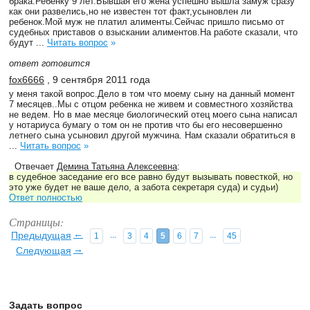
брака.Ребенку 9 лет.Бывшая его жена успешно вышла замуж сразу
как они развелись,но не известен тот факт,усыновлен ли
ребенок.Мой муж не платил алименты.Сейчас пришло письмо от
судебных приставов о взыскании алиментов.На работе сказали, что
будут ...
Читать вопрос
»
ответ готовится
fox6666
, 9 сентября 2011 года
у меня такой вопрос.Дело в том что моему сыну на данный момент
7 месяцев..Мы с отцом ребенка не живем и совместного хозяйства
не ведем. Но в мае месяце биологический отец моего сына написал
у нотариуса бумагу о том он не против что бы его несовершенно
летнего сына усыновил другой мужчина. Нам сказали обратиться в
...
Читать вопрос
»
Отвечает
Демина Татьяна Алексеевна
:
в судебное заседание его все равно будут вызывать повесткой, но
это уже будет не ваше дело, а забота секретаря суда) и судьи)
Ответ полностью
Страницы:
←
Предыдущая
...
...
1
3
4
5
6
7
45
→
Следующая
Задать вопрос