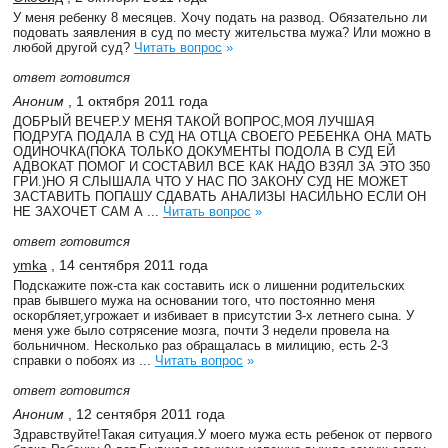
У меня ребенку 8 месяцев. Хочу подать на развод. Обязательно ли
подовать заявления в суд по месту жительства мужа? Или можно в
любой другой суд?
Читать вопрос
»
ответ готовится
Аноним
, 1 октября 2011 года
ДОБРЫЙ ВЕЧЕР.У МЕНЯ ТАКОЙ ВОПРОС,МОЯ ЛУЧШАЯ
ПОДРУГА ПОДАЛА В СУД НА ОТЦА СВОЕГО РЕБЕНКА ОНА МАТЬ
ОДИНОЧКА(ПОКА ТОЛЬКО ДОКУМЕНТЫ ПОДОЛА В СУД ЕЙ
АДВОКАТ ПОМОГ И СОСТАВИЛ ВСЕ КАК НАДО ВЗЯЛ ЗА ЭТО 350
ГРИ.)НО Я СЛЫШАЛА ЧТО У НАС ПО ЗАКОНУ СУД НЕ МОЖЕТ
ЗАСТАВИТЬ ПОПАШУ СДАВАТЬ АНАЛИЗЫ НАСИЛЬНО ЕСЛИ ОН
НЕ ЗАХОЧЕТ САМ А ...
Читать вопрос
»
ответ готовится
ymka
, 14 сентября 2011 года
Подскажите пож-ста как составить иск о лишенни родительских
прав бывшего мужа на основании того, что постоянно меня
оскорбляет,угрожает и избивает в присутстии 3-х летнего сына. У
меня уже было сотрясение мозга, почти 3 недели провела на
больничном. Несколько раз обращалась в милицию, есть 2-3
справки о побоях из ...
Читать вопрос
»
ответ готовится
Аноним
, 12 сентября 2011 года
Здравствуйте!Такая ситуация.У моего мужа есть ребенок от первого