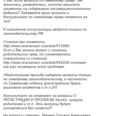
У Вас есть вопросы по семейному праву? Вы
женитесь, разводитесь, хотите взыскать
алименты на содержание несовершеннолетнего
ребенка? Задавайте ваши вопросы и
Консультант по семейному праву ответит на
них!
К сожалению консультации ведутся только по
законодательству РФ.
Статья про алименты
http://www.stranamam.ru/article/571685/
Если у Вас возник вопрос о лишении
родительских прав, то ознакомьтесь
пожалуйста со статьей
http://www.stranamam.ru/article/435226/ которая
как раз посвящена этой проблеме.
Убедительная просьба задавать вопросы только
по семейному законодательству, в частности
по Семейному кодексу (расторжение брака,
взыскание алиметов и т.п.)!!!!
Консультант не отвечает на вопросы О
РЕГИСТРАЦИИ И ПРОПИСКЕ детей, супруга,
родителей и т.п. Эти вопросы будут
оставляться без ответа!!!
На вопросы отвечает:
Демина Татьяна Алексеевна
,