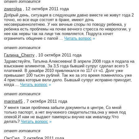
ответ готовится
zwerolga
, 12 октября 2011 года
Добрый день, ситуация в следующем давно вместе не живут года 2
точно, но все еще состоят в браке, имеют дочь
несовершеннолетнею. У них вечные споры по поводу ребенка, у
ребенка есть проблемы на почве вечного стресса по неврологии, у
нее как нервы так на лице тик появляется. Подруга хочет
ограничить общение с папой ...
Читать вопрос
»
ответ готовится
Галина_Cherry
, 10 октября 2011 года
Здравствуйте, Татьяна Алексеевна! В апреле 2008 года я подала на
взыскание алиментов. За 3,5 года бывший супруг сделал всего 5
платежей. В декабре 2010 привлекался по 117 ст ч1. Долг уже
привышает 100 тысяч рублей. Так же за это время поменялось уже
4 пристава которые вели дело. Бывшый супруг исправно приходит,
когда ...
Читать вопрос
»
ответ готовится
marina45
, 7 октября 2011 года
У менгя такая проблема забыли документы в центре, Со мной
только паспорт, а нет внучкиного свидетельства,она у меня под
опекой.И нам не выдают памперсы внучке как инвалиду.Что
делать?
Читать вопрос
»
ответ готовится
ОксСид
, 2 октября 2011 года