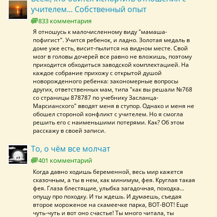
учителем... Собственный опыт
833 комментария
Я отношусь к малочисленному виду "мамаша-
пофигист". Учится ребенок, и ладно. Золотая медаль в
доме уже есть, висит-пылится на видном месте. Свой
мозг в головы дочерей все равно не вложишь, поэтому
приходится обходиться заводской комплектацией. На
каждое собрание прихожу с открытой душой
новорожденного ребенка: закономерные вопросы
других, ответственных мам, типа "как вы решали №768
со страницы 878787 по учебнику Засланца-
Марсианского" вводят меня в ступор. Однако и меня не
обошел стороной конфликт с учителем. Но я смогла
решить его с наименьшими потерями. Как? Об этом
расскажу в своей записи.
То, о чём все молчат
401 комментарий
Когда давно ходишь беременной, весь мир кажется
сказочным, а ты в нем, как минимум, фея. Круглая такая
фея. Глаза блестящие, улыбка загадочная, походка…
опущу про походку. И ты ждешь. И думаешь, съедая
второе мороженое на скамеечке парка, ВОТ-ВОТ! Еще
чуть-чуть и вот оно счастье! Ты много читала, ты