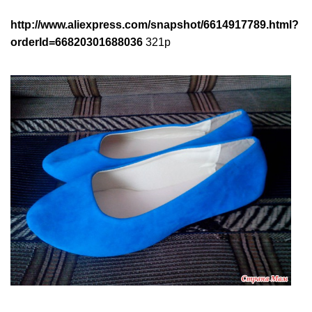
http://www.aliexpress.com/snapshot/6614917789.html?
orderId=66820301688036
321р