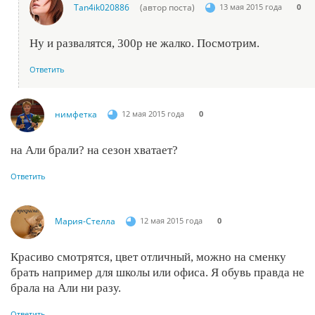
Tan4ik020886
(автор поста)
13 мая 2015 года
0
Ну и развалятся, 300р не жалко. Посмотрим.
Ответить
нимфетка
12 мая 2015 года
0
на Али брали? на сезон хватает?
Ответить
Мария-Стелла
12 мая 2015 года
0
Красиво смотрятся, цвет отличный, можно на сменку
брать например для школы или офиса. Я обувь правда не
брала на Али ни разу.
Ответить