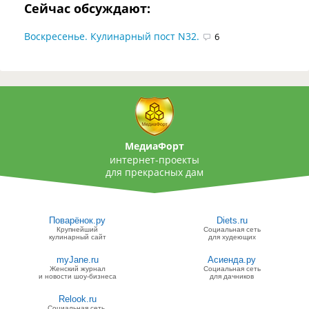
Сейчас обсуждают:
Воскресенье. Кулинарный пост N32.
6
МедиаФорт
интернет-проекты
для прекрасных дам
Поварёнок.ру
Diets.ru
Крупнейший
Социальная сеть
кулинарный сайт
для худеющих
myJane.ru
Асиенда.ру
Женский журнал
Социальная сеть
и новости шоу-бизнеса
для дачников
Relook.ru
Социальная сеть,