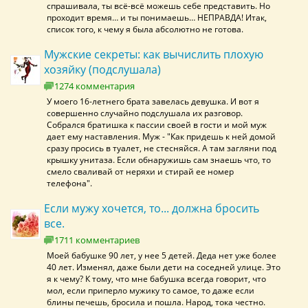
спрашивала, ты всё-всё можешь себе представить. Но
проходит время… и ты понимаешь… НЕПРАВДА! Итак,
список того, к чему я была абсолютно не готова.
Мужские секреты: как вычислить плохую
хозяйку (подслушала)
1274 комментария
У моего 16-летнего брата завелась девушка. И вот я
совершенно случайно подслушала их разговор.
Собрался братишка к пассии своей в гости и мой муж
дает ему наставления. Муж - "Как придешь к ней домой
сразу просись в туалет, не стесняйся. А там загляни под
крышку унитаза. Если обнаружишь сам знаешь что, то
смело сваливай от неряхи и стирай ее номер
телефона".
Если мужу хочется, то... должна бросить
все.
1711 комментариев
Моей бабушке 90 лет, у нее 5 детей. Деда нет уже более
40 лет. Изменял, даже были дети на соседней улице. Это
я к чему? К тому, что мне бабушка всегда говорит, что
мол, если приперло мужику то самое, то даже если
блины печешь, бросила и пошла. Народ, тока честно.