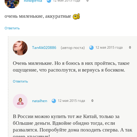
нимфетка
12 мая 2015 года
0
очень миленькие, аккуратные
Ответить
Tan4ik020886
(автор поста)
12 мая 2015 года
0
Очень миленькие. Но я боюсь в них пройтись, такое
ощущение, что расползутся, и вернусь я босиком.
Ответить
natalhen
12 мая 2015 года
0
В России можно купить тот же Китай, только за
бОльшие деньги. Вдвойне обидно тогда, если
развалятся. Попробуйте дома походить сперва. А так
очень красивые!