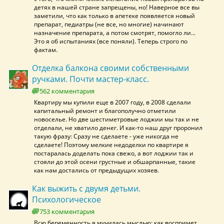
детях в нашей стране запрещены, но! Наверное все вы
заметили, что как только в апетеке появляется новый
препарат, педиатры (не все, но многие) начинают
назначение препарата, а потом смотрят, помогло ли...
Это я об испытаниях (все поняли). Теперь строго по
фактам.
Отделка балкона своими собственными
ручками. Почти мастер-класс.
562 комментария
Квартиру мы купили еще в 2007 году, в 2008 сделали
капитальный ремонт и благополучно отметили
новоселье. Но две шестиметровые лоджии мы так и не
отделали, не хватило денег. И как-то наш друг проронил
такую фразу: Сразу не сделаете - уже никогда не
сделаете! Поэтому мелкие недоделки по квартире я
постаралась доделать пока свежо, а вот лоджии так и
стояли до этой осени грустные и обшарпанные, такие
как нам достались от предыдущих хозяев.
Как выжить с двумя детьми.
Психологическое
753 комментария
Всю беременность я мучилась мыслью: как воспримет