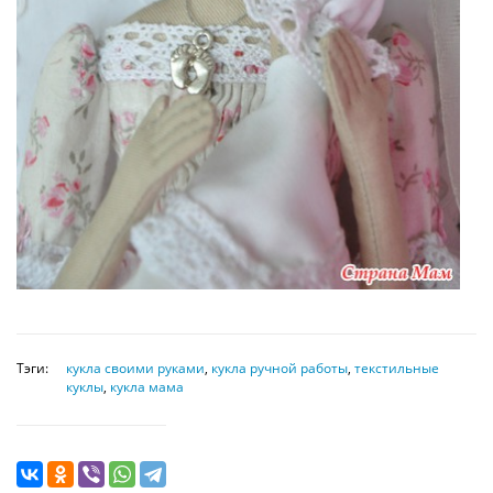
Тэги:
кукла своими руками
,
кукла ручной работы
,
текстильные
куклы
,
кукла мама