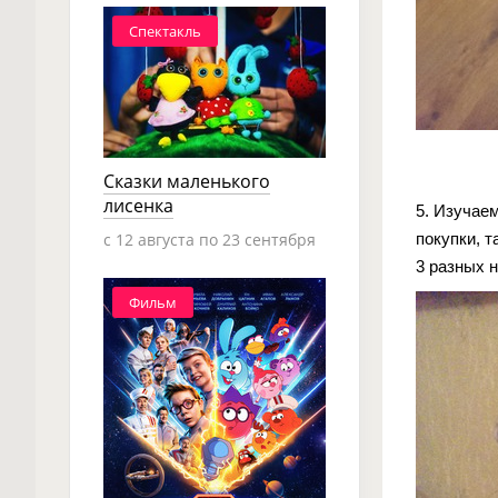
Спектакль
Сказки маленького
лисенка
5. Изучае
покупки, т
c 12 августа по 23 сентября
3 разных 
Фильм