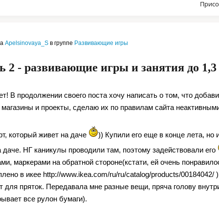
Присо
ла
Apelsinovaya_S
в группе
Развивающие игры
ь 2 - развивающие игры и занятия до 1,3 
ет! В продолжении своего поста
хочу написать о том, что добав
 магазины и проекты, сделаю их по правилам сайта неактивным
рт, который живет на даче
)) Купили его еще в конце лета, но
а даче. НГ каникулы проводили там, поэтому задействовали его
ми, маркерами на обратной стороне(кстати, ей очень понравило
плено в икее http://www.ikea.com/ru/ru/catalog/products/00184042
 для пряток. Передавала мне разные вещи, пряча голову внутри
рывает все рулон бумаги).