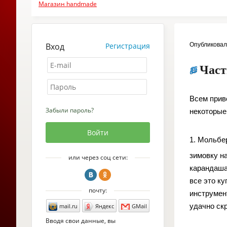
Магазин handmade
Вход
Регистрация
Опубликова
Част
Всем прив
Забыли пароль?
некоторые
1. Мольбе
зимовку н
или через соц сети:
карандаша
все это ку
почту:
инструмент
удачно ск
mail.ru
Яндекс
GMail
Вводя свои данные, вы