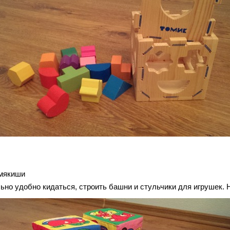
-мякиши
ьно удобно кидаться, строить башни и стульчики для игрушек. 