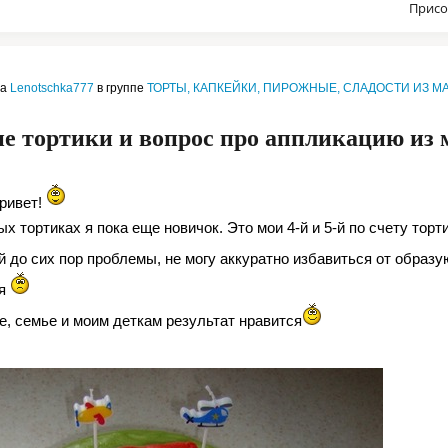
Присо
ла
Lenotschka777
в группе
ТОРТЫ, КАПКЕЙКИ, ПИРОЖНЫЕ, СЛАДОСТИ ИЗ М
е тортики и вопрос про аппликацию из
привет!
х тортиках я пока еще новичок. Это мои 4-й и 5-й по счету торти
й до сих пор проблемы, не могу аккуратно избавиться от обра
ся
е, семье и моим деткам результат нравится