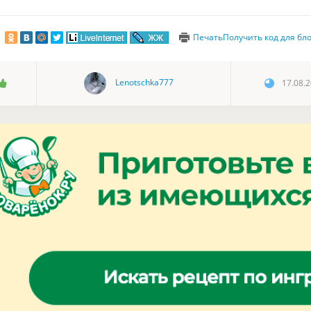
Печать
Получить код для бл
Lenotschka777
17.08.