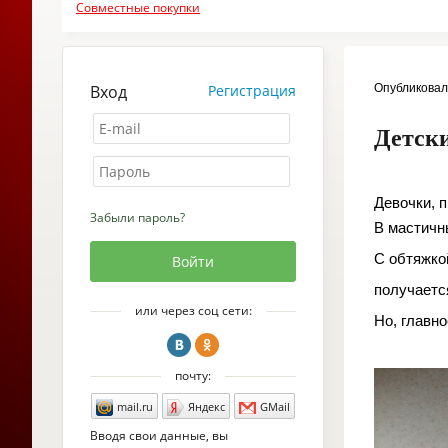
Совместные покупки
Вход
Регистрация
Опубликова
Детски
Девочки, 
Забыли пароль?
В мастичны
С обтяжко
получает
или через соц сети:
Но, главно
почту:
mail.ru
Яндекс
GMail
Вводя свои данные, вы