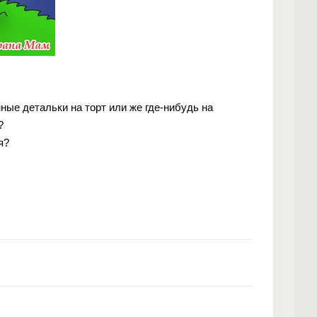
ные детальки на торт или же где-нибудь на
?
я?