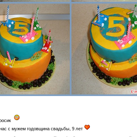
росик
 нас с мужем годовщина свадьбы, 9 лет