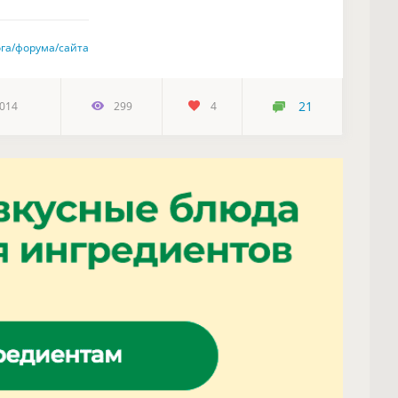
ога/форума/сайта
21
2014
299
4