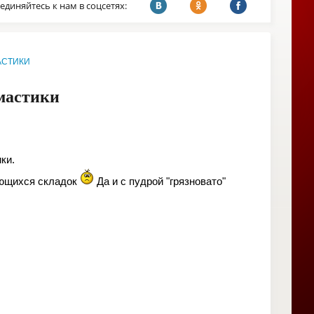
единяйтесь к нам в соцсетях:
АСТИКИ
 мастики
ки.
зующихся складок
Да и с пудрой "грязновато"