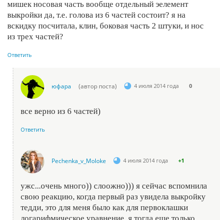
мишек носовая часть вообще отдельный эелемент
выкройки да, т.е. голова из 6 частей состоит? я на
вскидку посчитала, клин, боковая часть 2 штуки, и нос
из трех частей?
Ответить
юфара
(автор поста)
4 июля 2014 года
0
все верно из 6 частей)
Ответить
Pechenka_v_Moloke
4 июля 2014 года
+1
ужс...очень много)) слоожно))) я сейчас вспомнила
свою реакцию, когда первый раз увидела выкройку
тедди, это для меня было как для первоклашки
логарифмическое уравнение, я тогда еще только