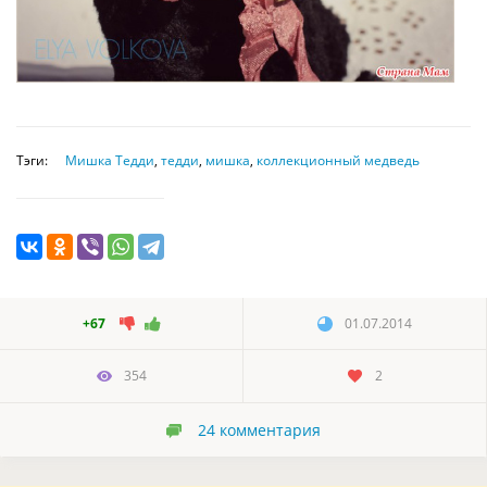
Тэги:
Мишка Тедди
,
тедди
,
мишка
,
коллекционный медведь
+67
01.07.2014
354
2
24
комментария