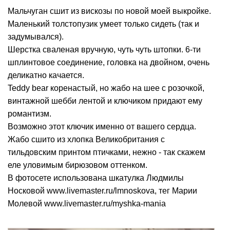
Мальчуган сшит из вискозы по новой моей выкройке.
Маленький толстопузик умеет только сидеть (так и
задумывался).
Шерстка сваленая вручную, чуть чуть штопки. 6-ти
шплинтовое соединение, головка на двойном, очень
деликатно качается.
Teddy bear коренастый, но жабо на шее с розочкой,
винтажной шебби лентой и ключиком придают ему
романтизм.
Возможно этот ключик именно от вашего сердца.
Жабо сшито из хлопка Великобритания с
тильдовским принтом птичками, нежно - так скажем
еле уловимым бирюзовом оттенком.
В фотосете использована шкатулка Людмилы
Носковой www.livemaster.ru/lmnoskova, тег Марии
Молевой www.livemaster.ru/myshka-mania