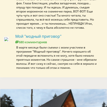
фея. Глаза блестящие, улыбка загадочная, походка…
опущу про походку. И ты ждешь. И думаешь, съедая
второе мороженое на скамеечке парка, ВОТ-ВОТ! Еще
чуть-чуть и вот оно счастье! Ты много читала, ты
спрашивала, ты всё-всё можешь себе представить. Но
проходит время… и ты понимаешь… НЕПРАВДА! Итак,
список того, к чему я была абсолютно не готова.
Мой "модный приговор"
680 комментариев
В марте месяце были съемки с моим участием в
программе "Модный приговор". Ничего хорошего об
этой передаче вспомнить я не могу, хотя было немало
приятных моментов. Но самое страшное - мне обрезали
волосы. И вот сижу я сейчас, смотрю на себя в зеркало и
понимаю что только об этом и помню.