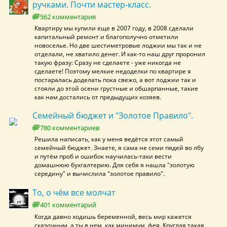
ручками. Почти мастер-класс.
562 комментария
Квартиру мы купили еще в 2007 году, в 2008 сделали
капитальный ремонт и благополучно отметили
новоселье. Но две шестиметровые лоджии мы так и не
отделали, не хватило денег. И как-то наш друг проронил
такую фразу: Сразу не сделаете - уже никогда не
сделаете! Поэтому мелкие недоделки по квартире я
постаралась доделать пока свежо, а вот лоджии так и
стояли до этой осени грустные и обшарпанные, такие
как нам достались от предыдущих хозяев.
Семейный бюджет и "Золотое Правило".
780 комментариев
Решила написать, как у меня ведётся этот самый
семейный бюджет. Знаете, я сама не семи пядей во лбу
и путём проб и ошибок научилась-таки вести
домашнюю бухгалтерию. Для себя я нашла "золотую
середину" и вычислила "золотое правило".
То, о чём все молчат
401 комментарий
Когда давно ходишь беременной, весь мир кажется
сказочным, а ты в нем, как минимум, фея. Круглая такая